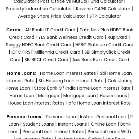
|
|
Calculator
Post Office Vs Mutual Fund Calculator
|
|
Property Indexation Calculator
Reverse CAGR Calculator
|
Average Share Price Calculator
STP Calculator
|
Cards:
AU Bank LIT Credit Card
Tata Neu Plus HDFC Bank
|
|
|
Credit Card
YES Bank Wellness Credit Card
RupiCard
|
Swiggy HDFC Bank Credit Card
HSBC Platinum Credit Card
|
|
IDFC FIRST Milllennia Credit Card
SBI SimplyClick Credit
|
|
Card
SBI BPCL Credit Card
Axis Bank Buzz Credit Card
|
Home Loans:
Home Loan Interest Rates
Sbi Home Loan
|
|
Interest Rate
Sbi Housing Loan Interest Rate
Calculating
|
|
Home Loan
State Bank Of India Home Loan Interest Rate
|
|
|
|
Home Loan
Mortgage
Mortgage Loan
House Loans
House Loan Interest Rates
Hdfc Home Loan Interest Rate
|
|
Personal Loans:
Personal Loan
Instant Personal Loan
P
|
|
|
|
Loan
Student Loans
Instant Loans
Online Loan
Bank
|
|
Loan
Personal Loan Interest Rates
Personal Loans With
|
|
Low Interest Rates
Instant Loans Online
Low Rate