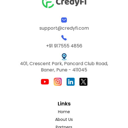
support@credyfi.com
+91 917555 4856
401, Crescent Park, Pancard Club Road,
Baner, Pune - 411045
Links
Home
About Us
Partners