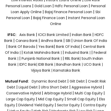
|
|
|
Personal Loans
Gold Loan
Hdfc Personal Loan
Personal
|
|
Loan Apply Online
Bajaj Finance Personal Loan
Sbi
|
|
Personal Loan
Bajaj Finance Loan
Instant Personal Loan
Online
|
|
|
IFSC:
Axis Bank
ICICI Bank Limited
Indian Bank
HDFC
|
|
|
|
Bank
Canara Bank
Andhra Bank
SBI
Union Bank Of India
|
|
|
|
Bank Of Baroda
Yes Bank
Bank Of India|
Central Bank
|
|
|
Of India |
Kotak Mahindra Bank |
Indusind Bank |
Federal
|
|
Bank |
Punjanb National Bank |
RBL Bank|
South Indian
Bank |
IDFC Bank|
IDBI Bank |
Bandhan Bank |
UCO Bank |
Vijaya Bank |
Karnataka Bank
|
|
Mutual Fund:
Dynamic Bond Debt
Gilt Debt
Credit Risk
|
|
|
|
Debt
Liquid Debt
Ultra Short Debt
Aggressive Hybrid
|
|
|
Conservative Hybrid
Arbitrage Hybrid
Multi Cap Equity
|
|
|
Large Cap Equity
Mid Cap Equity
Small Cap Equity
Elss
|
|
|
Equity
Dividend Yield Equity
Sector Equity
Contra Equity
|
|
|
|
|
Value Equity
High Risk
Moderate Risk
Low Risk
Long