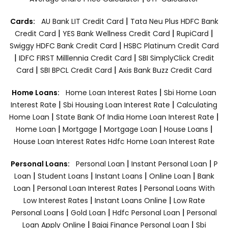
|
Cards:
AU Bank LIT Credit Card
Tata Neu Plus HDFC Bank
|
|
|
Credit Card
YES Bank Wellness Credit Card
RupiCard
|
Swiggy HDFC Bank Credit Card
HSBC Platinum Credit Card
|
|
IDFC FIRST Milllennia Credit Card
SBI SimplyClick Credit
|
|
Card
SBI BPCL Credit Card
Axis Bank Buzz Credit Card
|
Home Loans:
Home Loan Interest Rates
Sbi Home Loan
|
|
Interest Rate
Sbi Housing Loan Interest Rate
Calculating
|
|
Home Loan
State Bank Of India Home Loan Interest Rate
|
|
|
|
Home Loan
Mortgage
Mortgage Loan
House Loans
House Loan Interest Rates
Hdfc Home Loan Interest Rate
|
|
Personal Loans:
Personal Loan
Instant Personal Loan
P
|
|
|
|
Loan
Student Loans
Instant Loans
Online Loan
Bank
|
|
Loan
Personal Loan Interest Rates
Personal Loans With
|
|
Low Interest Rates
Instant Loans Online
Low Rate
|
|
|
Personal Loans
Gold Loan
Hdfc Personal Loan
Personal
|
|
Loan Apply Online
Bajaj Finance Personal Loan
Sbi