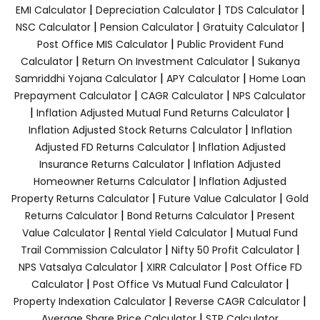
|
|
|
EMI Calculator
Depreciation Calculator
TDS Calculator
|
|
|
NSC Calculator
Pension Calculator
Gratuity Calculator
|
Post Office MIS Calculator
Public Provident Fund
|
|
Calculator
Return On Investment Calculator
Sukanya
|
|
Samriddhi Yojana Calculator
APY Calculator
Home Loan
|
|
Prepayment Calculator
CAGR Calculator
NPS Calculator
|
|
Inflation Adjusted Mutual Fund Returns Calculator
|
Inflation Adjusted Stock Returns Calculator
Inflation
|
Adjusted FD Returns Calculator
Inflation Adjusted
|
Insurance Returns Calculator
Inflation Adjusted
|
Homeowner Returns Calculator
Inflation Adjusted
|
|
Property Returns Calculator
Future Value Calculator
Gold
|
|
Returns Calculator
Bond Returns Calculator
Present
|
|
Value Calculator
Rental Yield Calculator
Mutual Fund
|
|
Trail Commission Calculator
Nifty 50 Profit Calculator
|
|
NPS Vatsalya Calculator
XIRR Calculator
Post Office FD
|
|
Calculator
Post Office Vs Mutual Fund Calculator
|
|
Property Indexation Calculator
Reverse CAGR Calculator
|
Average Share Price Calculator
STP Calculator