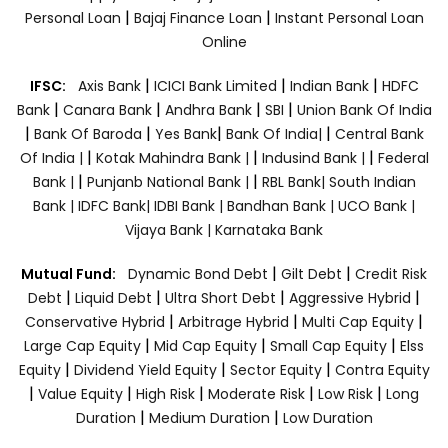
|
|
Personal Loan
Bajaj Finance Loan
Instant Personal Loan
Online
|
|
|
IFSC:
Axis Bank
ICICI Bank Limited
Indian Bank
HDFC
|
|
|
|
Bank
Canara Bank
Andhra Bank
SBI
Union Bank Of India
|
|
|
|
Bank Of Baroda
Yes Bank
Bank Of India|
Central Bank
|
|
|
Of India |
Kotak Mahindra Bank |
Indusind Bank |
Federal
|
|
Bank |
Punjanb National Bank |
RBL Bank|
South Indian
Bank |
IDFC Bank|
IDBI Bank |
Bandhan Bank |
UCO Bank |
Vijaya Bank |
Karnataka Bank
|
|
Mutual Fund:
Dynamic Bond Debt
Gilt Debt
Credit Risk
|
|
|
|
Debt
Liquid Debt
Ultra Short Debt
Aggressive Hybrid
|
|
|
Conservative Hybrid
Arbitrage Hybrid
Multi Cap Equity
|
|
|
Large Cap Equity
Mid Cap Equity
Small Cap Equity
Elss
|
|
|
Equity
Dividend Yield Equity
Sector Equity
Contra Equity
|
|
|
|
|
Value Equity
High Risk
Moderate Risk
Low Risk
Long
|
|
Duration
Medium Duration
Low Duration