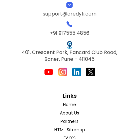
support@credyfi.com
+91 917555 4856
401, Crescent Park, Pancard Club Road,
Baner, Pune - 411045
Links
Home
About Us
Partners
HTML Sitemap
FAQ'S