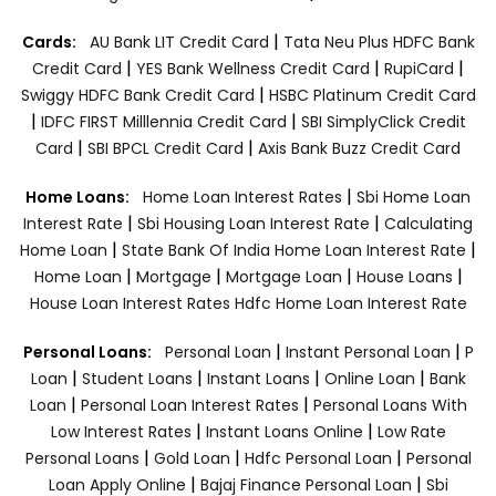
|
Cards:
AU Bank LIT Credit Card
Tata Neu Plus HDFC Bank
|
|
|
Credit Card
YES Bank Wellness Credit Card
RupiCard
|
Swiggy HDFC Bank Credit Card
HSBC Platinum Credit Card
|
|
IDFC FIRST Milllennia Credit Card
SBI SimplyClick Credit
|
|
Card
SBI BPCL Credit Card
Axis Bank Buzz Credit Card
|
Home Loans:
Home Loan Interest Rates
Sbi Home Loan
|
|
Interest Rate
Sbi Housing Loan Interest Rate
Calculating
|
|
Home Loan
State Bank Of India Home Loan Interest Rate
|
|
|
|
Home Loan
Mortgage
Mortgage Loan
House Loans
House Loan Interest Rates
Hdfc Home Loan Interest Rate
|
|
Personal Loans:
Personal Loan
Instant Personal Loan
P
|
|
|
|
Loan
Student Loans
Instant Loans
Online Loan
Bank
|
|
Loan
Personal Loan Interest Rates
Personal Loans With
|
|
Low Interest Rates
Instant Loans Online
Low Rate
|
|
|
Personal Loans
Gold Loan
Hdfc Personal Loan
Personal
|
|
Loan Apply Online
Bajaj Finance Personal Loan
Sbi