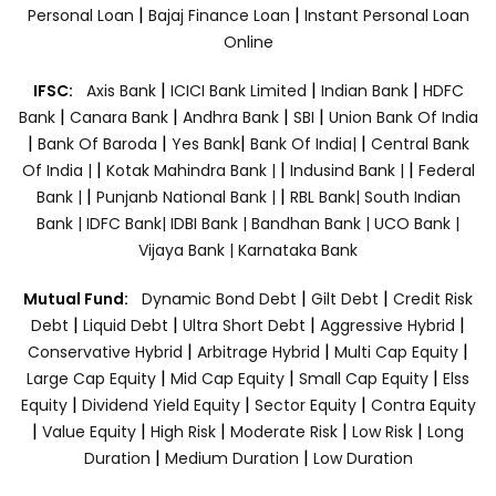
|
|
Personal Loan
Bajaj Finance Loan
Instant Personal Loan
Online
|
|
|
IFSC:
Axis Bank
ICICI Bank Limited
Indian Bank
HDFC
|
|
|
|
Bank
Canara Bank
Andhra Bank
SBI
Union Bank Of India
|
|
|
|
Bank Of Baroda
Yes Bank
Bank Of India|
Central Bank
|
|
|
Of India |
Kotak Mahindra Bank |
Indusind Bank |
Federal
|
|
Bank |
Punjanb National Bank |
RBL Bank|
South Indian
Bank |
IDFC Bank|
IDBI Bank |
Bandhan Bank |
UCO Bank |
Vijaya Bank |
Karnataka Bank
|
|
Mutual Fund:
Dynamic Bond Debt
Gilt Debt
Credit Risk
|
|
|
|
Debt
Liquid Debt
Ultra Short Debt
Aggressive Hybrid
|
|
|
Conservative Hybrid
Arbitrage Hybrid
Multi Cap Equity
|
|
|
Large Cap Equity
Mid Cap Equity
Small Cap Equity
Elss
|
|
|
Equity
Dividend Yield Equity
Sector Equity
Contra Equity
|
|
|
|
|
Value Equity
High Risk
Moderate Risk
Low Risk
Long
|
|
Duration
Medium Duration
Low Duration