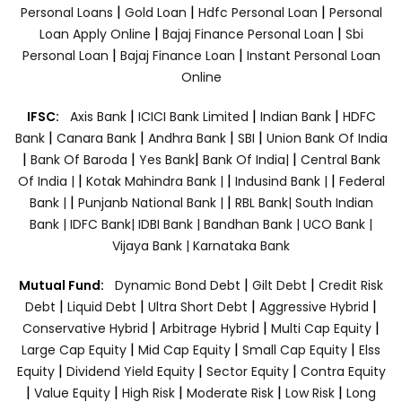
|
|
|
Personal Loans
Gold Loan
Hdfc Personal Loan
Personal
|
|
Loan Apply Online
Bajaj Finance Personal Loan
Sbi
|
|
Personal Loan
Bajaj Finance Loan
Instant Personal Loan
Online
|
|
|
IFSC:
Axis Bank
ICICI Bank Limited
Indian Bank
HDFC
|
|
|
|
Bank
Canara Bank
Andhra Bank
SBI
Union Bank Of India
|
|
|
|
Bank Of Baroda
Yes Bank
Bank Of India|
Central Bank
|
|
|
Of India |
Kotak Mahindra Bank |
Indusind Bank |
Federal
|
|
Bank |
Punjanb National Bank |
RBL Bank|
South Indian
Bank |
IDFC Bank|
IDBI Bank |
Bandhan Bank |
UCO Bank |
Vijaya Bank |
Karnataka Bank
|
|
Mutual Fund:
Dynamic Bond Debt
Gilt Debt
Credit Risk
|
|
|
|
Debt
Liquid Debt
Ultra Short Debt
Aggressive Hybrid
|
|
|
Conservative Hybrid
Arbitrage Hybrid
Multi Cap Equity
|
|
|
Large Cap Equity
Mid Cap Equity
Small Cap Equity
Elss
|
|
|
Equity
Dividend Yield Equity
Sector Equity
Contra Equity
|
|
|
|
|
Value Equity
High Risk
Moderate Risk
Low Risk
Long