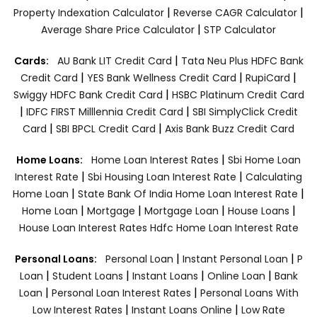
|
|
Property Indexation Calculator
Reverse CAGR Calculator
|
Average Share Price Calculator
STP Calculator
|
Cards:
AU Bank LIT Credit Card
Tata Neu Plus HDFC Bank
|
|
|
Credit Card
YES Bank Wellness Credit Card
RupiCard
|
Swiggy HDFC Bank Credit Card
HSBC Platinum Credit Card
|
|
IDFC FIRST Milllennia Credit Card
SBI SimplyClick Credit
|
|
Card
SBI BPCL Credit Card
Axis Bank Buzz Credit Card
|
Home Loans:
Home Loan Interest Rates
Sbi Home Loan
|
|
Interest Rate
Sbi Housing Loan Interest Rate
Calculating
|
|
Home Loan
State Bank Of India Home Loan Interest Rate
|
|
|
|
Home Loan
Mortgage
Mortgage Loan
House Loans
House Loan Interest Rates
Hdfc Home Loan Interest Rate
|
|
Personal Loans:
Personal Loan
Instant Personal Loan
P
|
|
|
|
Loan
Student Loans
Instant Loans
Online Loan
Bank
|
|
Loan
Personal Loan Interest Rates
Personal Loans With
|
|
Low Interest Rates
Instant Loans Online
Low Rate