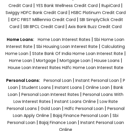
|
|
|
Credit Card
YES Bank Wellness Credit Card
RupiCard
|
Swiggy HDFC Bank Credit Card
HSBC Platinum Credit Card
|
|
IDFC FIRST Milllennia Credit Card
SBI SimplyClick Credit
|
|
Card
SBI BPCL Credit Card
Axis Bank Buzz Credit Card
|
Home Loans:
Home Loan Interest Rates
Sbi Home Loan
|
|
Interest Rate
Sbi Housing Loan Interest Rate
Calculating
|
|
Home Loan
State Bank Of India Home Loan Interest Rate
|
|
|
|
Home Loan
Mortgage
Mortgage Loan
House Loans
House Loan Interest Rates
Hdfc Home Loan Interest Rate
|
|
Personal Loans:
Personal Loan
Instant Personal Loan
P
|
|
|
|
Loan
Student Loans
Instant Loans
Online Loan
Bank
|
|
Loan
Personal Loan Interest Rates
Personal Loans With
|
|
Low Interest Rates
Instant Loans Online
Low Rate
|
|
|
Personal Loans
Gold Loan
Hdfc Personal Loan
Personal
|
|
Loan Apply Online
Bajaj Finance Personal Loan
Sbi
|
|
Personal Loan
Bajaj Finance Loan
Instant Personal Loan
Online