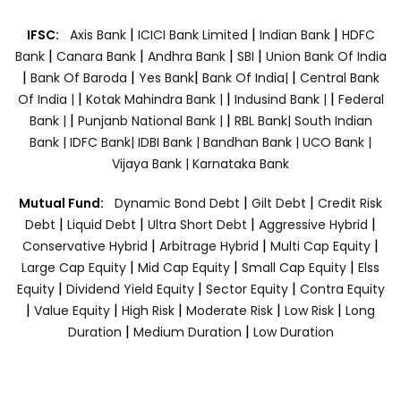
|
|
|
IFSC:
Axis Bank
ICICI Bank Limited
Indian Bank
HDFC
|
|
|
|
Bank
Canara Bank
Andhra Bank
SBI
Union Bank Of India
|
|
|
|
Bank Of Baroda
Yes Bank
Bank Of India|
Central Bank
|
|
|
Of India |
Kotak Mahindra Bank |
Indusind Bank |
Federal
|
|
Bank |
Punjanb National Bank |
RBL Bank|
South Indian
Bank |
IDFC Bank|
IDBI Bank |
Bandhan Bank |
UCO Bank |
Vijaya Bank |
Karnataka Bank
|
|
Mutual Fund:
Dynamic Bond Debt
Gilt Debt
Credit Risk
|
|
|
|
Debt
Liquid Debt
Ultra Short Debt
Aggressive Hybrid
|
|
|
Conservative Hybrid
Arbitrage Hybrid
Multi Cap Equity
|
|
|
Large Cap Equity
Mid Cap Equity
Small Cap Equity
Elss
|
|
|
Equity
Dividend Yield Equity
Sector Equity
Contra Equity
|
|
|
|
|
Value Equity
High Risk
Moderate Risk
Low Risk
Long
|
|
Duration
Medium Duration
Low Duration