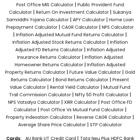
|
Post Office MIS Calculator
Public Provident Fund
|
|
Calculator
Return On Investment Calculator
Sukanya
|
|
Samriddhi Yojana Calculator
APY Calculator
Home Loan
|
|
Prepayment Calculator
CAGR Calculator
NPS Calculator
|
|
Inflation Adjusted Mutual Fund Returns Calculator
|
Inflation Adjusted Stock Returns Calculator
Inflation
|
Adjusted FD Returns Calculator
Inflation Adjusted
|
Insurance Returns Calculator
Inflation Adjusted
|
Homeowner Returns Calculator
Inflation Adjusted
|
|
Property Returns Calculator
Future Value Calculator
Gold
|
|
Returns Calculator
Bond Returns Calculator
Present
|
|
Value Calculator
Rental Yield Calculator
Mutual Fund
|
|
Trail Commission Calculator
Nifty 50 Profit Calculator
|
|
NPS Vatsalya Calculator
XIRR Calculator
Post Office FD
|
|
Calculator
Post Office Vs Mutual Fund Calculator
|
|
Property Indexation Calculator
Reverse CAGR Calculator
|
Average Share Price Calculator
STP Calculator
|
Cards:
AU Bank LIT Credit Card
Tata Neu Plus HDFC Bank