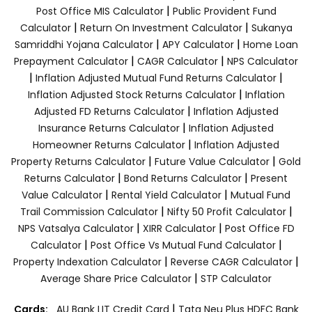
|
Post Office MIS Calculator
Public Provident Fund
|
|
Calculator
Return On Investment Calculator
Sukanya
|
|
Samriddhi Yojana Calculator
APY Calculator
Home Loan
|
|
Prepayment Calculator
CAGR Calculator
NPS Calculator
|
|
Inflation Adjusted Mutual Fund Returns Calculator
|
Inflation Adjusted Stock Returns Calculator
Inflation
|
Adjusted FD Returns Calculator
Inflation Adjusted
|
Insurance Returns Calculator
Inflation Adjusted
|
Homeowner Returns Calculator
Inflation Adjusted
|
|
Property Returns Calculator
Future Value Calculator
Gold
|
|
Returns Calculator
Bond Returns Calculator
Present
|
|
Value Calculator
Rental Yield Calculator
Mutual Fund
|
|
Trail Commission Calculator
Nifty 50 Profit Calculator
|
|
NPS Vatsalya Calculator
XIRR Calculator
Post Office FD
|
|
Calculator
Post Office Vs Mutual Fund Calculator
|
|
Property Indexation Calculator
Reverse CAGR Calculator
|
Average Share Price Calculator
STP Calculator
|
Cards:
AU Bank LIT Credit Card
Tata Neu Plus HDFC Bank