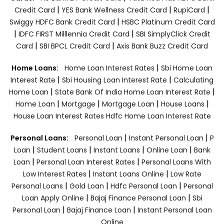
|
|
|
Credit Card
YES Bank Wellness Credit Card
RupiCard
|
Swiggy HDFC Bank Credit Card
HSBC Platinum Credit Card
|
|
IDFC FIRST Milllennia Credit Card
SBI SimplyClick Credit
|
|
Card
SBI BPCL Credit Card
Axis Bank Buzz Credit Card
|
Home Loans:
Home Loan Interest Rates
Sbi Home Loan
|
|
Interest Rate
Sbi Housing Loan Interest Rate
Calculating
|
|
Home Loan
State Bank Of India Home Loan Interest Rate
|
|
|
|
Home Loan
Mortgage
Mortgage Loan
House Loans
House Loan Interest Rates
Hdfc Home Loan Interest Rate
|
|
Personal Loans:
Personal Loan
Instant Personal Loan
P
|
|
|
|
Loan
Student Loans
Instant Loans
Online Loan
Bank
|
|
Loan
Personal Loan Interest Rates
Personal Loans With
|
|
Low Interest Rates
Instant Loans Online
Low Rate
|
|
|
Personal Loans
Gold Loan
Hdfc Personal Loan
Personal
|
|
Loan Apply Online
Bajaj Finance Personal Loan
Sbi
|
|
Personal Loan
Bajaj Finance Loan
Instant Personal Loan
Online