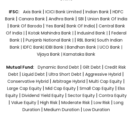
|
|
|
IFSC:
Axis Bank
ICICI Bank Limited
Indian Bank
HDFC
|
|
|
|
Bank
Canara Bank
Andhra Bank
SBI
Union Bank Of India
|
|
|
|
Bank Of Baroda
Yes Bank
Bank Of India|
Central Bank
|
|
|
Of India |
Kotak Mahindra Bank |
Indusind Bank |
Federal
|
|
Bank |
Punjanb National Bank |
RBL Bank|
South Indian
Bank |
IDFC Bank|
IDBI Bank |
Bandhan Bank |
UCO Bank |
Vijaya Bank |
Karnataka Bank
|
|
Mutual Fund:
Dynamic Bond Debt
Gilt Debt
Credit Risk
|
|
|
|
Debt
Liquid Debt
Ultra Short Debt
Aggressive Hybrid
|
|
|
Conservative Hybrid
Arbitrage Hybrid
Multi Cap Equity
|
|
|
Large Cap Equity
Mid Cap Equity
Small Cap Equity
Elss
|
|
|
Equity
Dividend Yield Equity
Sector Equity
Contra Equity
|
|
|
|
|
Value Equity
High Risk
Moderate Risk
Low Risk
Long
|
|
Duration
Medium Duration
Low Duration