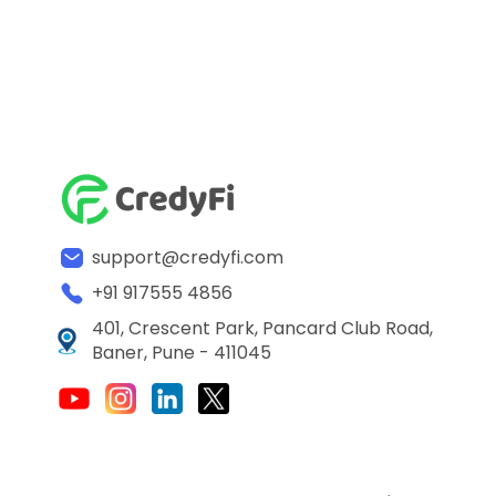
support@credyfi.com
+91 917555 4856
401, Crescent Park, Pancard Club Road,
Baner, Pune - 411045