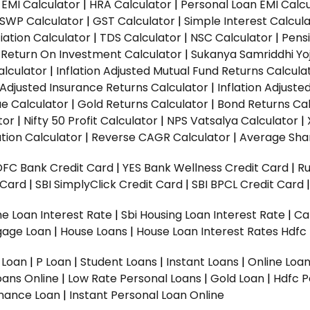
EMI Calculator
|
HRA Calculator
|
Personal Loan EMI Calc
SWP Calculator
|
GST Calculator
|
Simple Interest Calcul
ation Calculator
|
TDS Calculator
|
NSC Calculator
|
Pens
|
Return On Investment Calculator
|
Sukanya Samriddhi Yo
alculator
|
Inflation Adjusted Mutual Fund Returns Calcula
n Adjusted Insurance Returns Calculator
|
Inflation Adjust
ue Calculator
|
Gold Returns Calculator
|
Bond Returns Cal
tor
|
Nifty 50 Profit Calculator
|
NPS Vatsalya Calculator
|
tion Calculator
|
Reverse CAGR Calculator
|
Average Shar
DFC Bank Credit Card
|
YES Bank Wellness Credit Card
|
R
t Card
|
SBI SimplyClick Credit Card
|
SBI BPCL Credit Card
e Loan Interest Rate
|
Sbi Housing Loan Interest Rate
|
Ca
gage Loan
|
House Loans
|
House Loan Interest Rates
Hdfc
l Loan
|
P Loan
|
Student Loans
|
Instant Loans
|
Online Loa
oans Online
|
Low Rate Personal Loans
|
Gold Loan
|
Hdfc P
Finance Loan
|
Instant Personal Loan Online