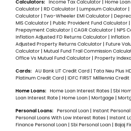
Calculators:
Income Tax Calculator
|
Home Loan 
Calculator
|
RD Calculator
|
Lumpsum Calculator
|
Calculator
|
Two-Wheeler EMI Calculator
|
Depreci
MIS Calculator
|
Public Provident Fund Calculator
Prepayment Calculator
|
CAGR Calculator
|
NPS C
Inflation Adjusted FD Returns Calculator
|
Inflatio
Adjusted Property Returns Calculator
|
Future Val
Calculator
|
Mutual Fund Trail Commission Calcula
Office Vs Mutual Fund Calculator
|
Property Indexa
Cards:
AU Bank LIT Credit Card
|
Tata Neu Plus H
Platinum Credit Card
|
IDFC FIRST Milllennia Credi
Home Loans:
Home Loan Interest Rates
|
Sbi Hom
Loan Interest Rate
|
Home Loan
|
Mortgage
|
Mort
Personal Loans:
Personal Loan
|
Instant Persona
Personal Loans With Low Interest Rates
|
Instant L
Finance Personal Loan
|
Sbi Personal Loan
|
Bajaj 