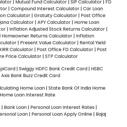
ulator
|
Mutual Fund Calculator
|
SIP Calculator
|
FD
ator
|
Compound Interest Calculator
|
Car Loan
ion Calculator
|
Gratuity Calculator
|
Post Office
jana Calculator
|
APY Calculator
|
Home Loan
tor
|
Inflation Adjusted Stock Returns Calculator
|
ed Homeowner Returns Calculator
|
Inflation
culator
|
Present Value Calculator
|
Rental Yield
XIRR Calculator
|
Post Office FD Calculator
|
Post
e Price Calculator
|
STP Calculator
upiCard
|
Swiggy HDFC Bank Credit Card
|
HSBC
|
Axis Bank Buzz Credit Card
lculating Home Loan
|
State Bank Of India Home
 Home Loan Interest Rate
n
|
Bank Loan
|
Personal Loan Interest Rates
|
ersonal Loan
|
Personal Loan Apply Online
|
Bajaj