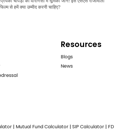
प्रियंका चोपड़ा की वाराणसी में भूमिका जानें! इस एसएस राजामौली
फिल्म से हमें क्या उम्मीद करनी चाहिए?
Resources
e
Blogs
y
News
dressal
ulator
|
Mutual Fund Calculator
|
SIP Calculator
|
FD