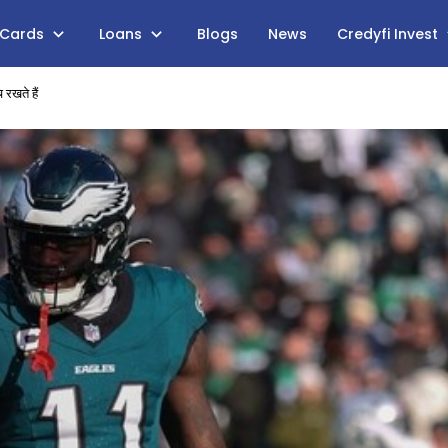
 Cards
Loans
Blogs
News
Credyfi Invest
 रखते हैं