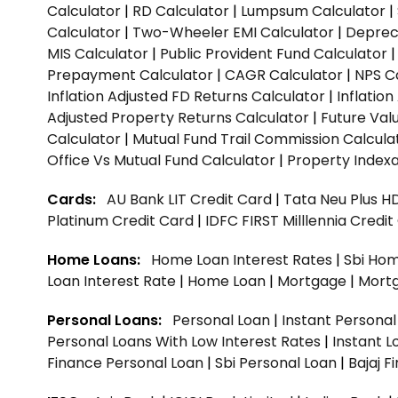
Calculator
|
RD Calculator
|
Lumpsum Calculator
|
Calculator
|
Two-Wheeler EMI Calculator
|
Depreci
MIS Calculator
|
Public Provident Fund Calculator
Prepayment Calculator
|
CAGR Calculator
|
NPS C
Inflation Adjusted FD Returns Calculator
|
Inflatio
Adjusted Property Returns Calculator
|
Future Val
Calculator
|
Mutual Fund Trail Commission Calcula
Office Vs Mutual Fund Calculator
|
Property Indexa
Cards:
AU Bank LIT Credit Card
|
Tata Neu Plus H
Platinum Credit Card
|
IDFC FIRST Milllennia Credi
Home Loans:
Home Loan Interest Rates
|
Sbi Hom
Loan Interest Rate
|
Home Loan
|
Mortgage
|
Mort
Personal Loans:
Personal Loan
|
Instant Persona
Personal Loans With Low Interest Rates
|
Instant L
Finance Personal Loan
|
Sbi Personal Loan
|
Bajaj 