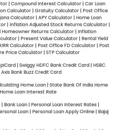
ator
|
Compound Interest Calculator
|
Car Loan
ion Calculator
|
Gratuity Calculator
|
Post Office
jana Calculator
|
APY Calculator
|
Home Loan
tor
|
Inflation Adjusted Stock Returns Calculator
|
ed Homeowner Returns Calculator
|
Inflation
culator
|
Present Value Calculator
|
Rental Yield
XIRR Calculator
|
Post Office FD Calculator
|
Post
e Price Calculator
|
STP Calculator
upiCard
|
Swiggy HDFC Bank Credit Card
|
HSBC
|
Axis Bank Buzz Credit Card
lculating Home Loan
|
State Bank Of India Home
 Home Loan Interest Rate
n
|
Bank Loan
|
Personal Loan Interest Rates
|
ersonal Loan
|
Personal Loan Apply Online
|
Bajaj