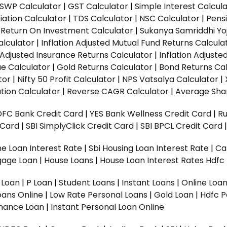
SWP Calculator
|
GST Calculator
|
Simple Interest Calcul
ation Calculator
|
TDS Calculator
|
NSC Calculator
|
Pens
|
Return On Investment Calculator
|
Sukanya Samriddhi Yo
alculator
|
Inflation Adjusted Mutual Fund Returns Calcula
n Adjusted Insurance Returns Calculator
|
Inflation Adjust
ue Calculator
|
Gold Returns Calculator
|
Bond Returns Cal
tor
|
Nifty 50 Profit Calculator
|
NPS Vatsalya Calculator
|
tion Calculator
|
Reverse CAGR Calculator
|
Average Shar
DFC Bank Credit Card
|
YES Bank Wellness Credit Card
|
R
t Card
|
SBI SimplyClick Credit Card
|
SBI BPCL Credit Card
e Loan Interest Rate
|
Sbi Housing Loan Interest Rate
|
Ca
gage Loan
|
House Loans
|
House Loan Interest Rates
Hdfc
l Loan
|
P Loan
|
Student Loans
|
Instant Loans
|
Online Loa
oans Online
|
Low Rate Personal Loans
|
Gold Loan
|
Hdfc P
Finance Loan
|
Instant Personal Loan Online