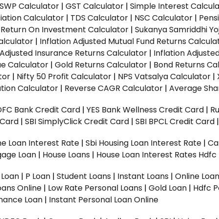
SWP Calculator
|
GST Calculator
|
Simple Interest Calcul
ation Calculator
|
TDS Calculator
|
NSC Calculator
|
Pens
|
Return On Investment Calculator
|
Sukanya Samriddhi Yo
alculator
|
Inflation Adjusted Mutual Fund Returns Calcula
n Adjusted Insurance Returns Calculator
|
Inflation Adjust
ue Calculator
|
Gold Returns Calculator
|
Bond Returns Cal
tor
|
Nifty 50 Profit Calculator
|
NPS Vatsalya Calculator
|
tion Calculator
|
Reverse CAGR Calculator
|
Average Shar
DFC Bank Credit Card
|
YES Bank Wellness Credit Card
|
R
t Card
|
SBI SimplyClick Credit Card
|
SBI BPCL Credit Card
e Loan Interest Rate
|
Sbi Housing Loan Interest Rate
|
Ca
gage Loan
|
House Loans
|
House Loan Interest Rates
Hdfc
l Loan
|
P Loan
|
Student Loans
|
Instant Loans
|
Online Loa
oans Online
|
Low Rate Personal Loans
|
Gold Loan
|
Hdfc P
Finance Loan
|
Instant Personal Loan Online