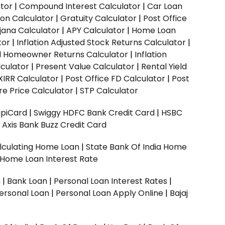
ator
|
Compound Interest Calculator
|
Car Loan
ion Calculator
|
Gratuity Calculator
|
Post Office
jana Calculator
|
APY Calculator
|
Home Loan
tor
|
Inflation Adjusted Stock Returns Calculator
|
ed Homeowner Returns Calculator
|
Inflation
culator
|
Present Value Calculator
|
Rental Yield
XIRR Calculator
|
Post Office FD Calculator
|
Post
e Price Calculator
|
STP Calculator
upiCard
|
Swiggy HDFC Bank Credit Card
|
HSBC
|
Axis Bank Buzz Credit Card
lculating Home Loan
|
State Bank Of India Home
 Home Loan Interest Rate
n
|
Bank Loan
|
Personal Loan Interest Rates
|
ersonal Loan
|
Personal Loan Apply Online
|
Bajaj