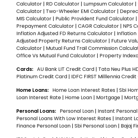
Calculator
|
RD Calculator
|
Lumpsum Calculator
|
Calculator
|
Two-Wheeler EMI Calculator
|
Depreci
MIS Calculator
|
Public Provident Fund Calculator
Prepayment Calculator
|
CAGR Calculator
|
NPS C
Inflation Adjusted FD Returns Calculator
|
Inflatio
Adjusted Property Returns Calculator
|
Future Val
Calculator
|
Mutual Fund Trail Commission Calcula
Office Vs Mutual Fund Calculator
|
Property Indexa
Cards:
AU Bank LIT Credit Card
|
Tata Neu Plus H
Platinum Credit Card
|
IDFC FIRST Milllennia Credi
Home Loans:
Home Loan Interest Rates
|
Sbi Hom
Loan Interest Rate
|
Home Loan
|
Mortgage
|
Mort
Personal Loans:
Personal Loan
|
Instant Persona
Personal Loans With Low Interest Rates
|
Instant L
Finance Personal Loan
|
Sbi Personal Loan
|
Bajaj 