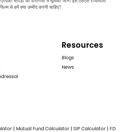
प्रियंका चोपड़ा की वाराणसी में भूमिका जानें! इस एसएस राजामौली
फिल्म से हमें क्या उम्मीद करनी चाहिए?
Resources
e
Blogs
y
News
dressal
ulator
|
Mutual Fund Calculator
|
SIP Calculator
|
FD