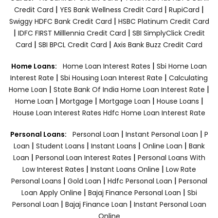
|
|
|
Credit Card
YES Bank Wellness Credit Card
RupiCard
|
Swiggy HDFC Bank Credit Card
HSBC Platinum Credit Card
|
|
IDFC FIRST Milllennia Credit Card
SBI SimplyClick Credit
|
|
Card
SBI BPCL Credit Card
Axis Bank Buzz Credit Card
|
Home Loans:
Home Loan Interest Rates
Sbi Home Loan
|
|
Interest Rate
Sbi Housing Loan Interest Rate
Calculating
|
|
Home Loan
State Bank Of India Home Loan Interest Rate
|
|
|
|
Home Loan
Mortgage
Mortgage Loan
House Loans
House Loan Interest Rates
Hdfc Home Loan Interest Rate
|
|
Personal Loans:
Personal Loan
Instant Personal Loan
P
|
|
|
|
Loan
Student Loans
Instant Loans
Online Loan
Bank
|
|
Loan
Personal Loan Interest Rates
Personal Loans With
|
|
Low Interest Rates
Instant Loans Online
Low Rate
|
|
|
Personal Loans
Gold Loan
Hdfc Personal Loan
Personal
|
|
Loan Apply Online
Bajaj Finance Personal Loan
Sbi
|
|
Personal Loan
Bajaj Finance Loan
Instant Personal Loan
Online