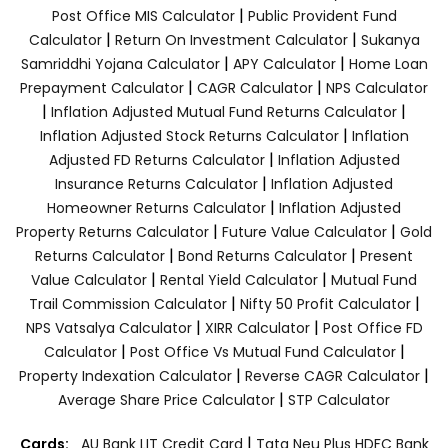
|
Post Office MIS Calculator
Public Provident Fund
|
|
Calculator
Return On Investment Calculator
Sukanya
|
|
Samriddhi Yojana Calculator
APY Calculator
Home Loan
|
|
Prepayment Calculator
CAGR Calculator
NPS Calculator
|
|
Inflation Adjusted Mutual Fund Returns Calculator
|
Inflation Adjusted Stock Returns Calculator
Inflation
|
Adjusted FD Returns Calculator
Inflation Adjusted
|
Insurance Returns Calculator
Inflation Adjusted
|
Homeowner Returns Calculator
Inflation Adjusted
|
|
Property Returns Calculator
Future Value Calculator
Gold
|
|
Returns Calculator
Bond Returns Calculator
Present
|
|
Value Calculator
Rental Yield Calculator
Mutual Fund
|
|
Trail Commission Calculator
Nifty 50 Profit Calculator
|
|
NPS Vatsalya Calculator
XIRR Calculator
Post Office FD
|
|
Calculator
Post Office Vs Mutual Fund Calculator
|
|
Property Indexation Calculator
Reverse CAGR Calculator
|
Average Share Price Calculator
STP Calculator
|
Cards:
AU Bank LIT Credit Card
Tata Neu Plus HDFC Bank