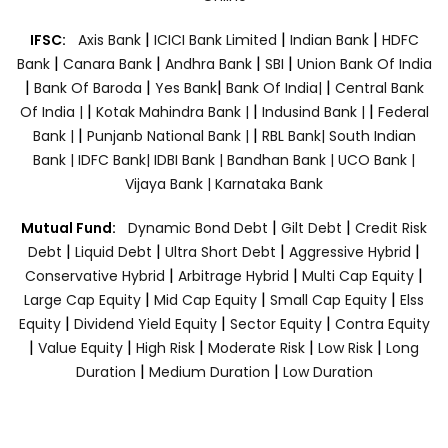
|
|
|
IFSC:
Axis Bank
ICICI Bank Limited
Indian Bank
HDFC
|
|
|
|
Bank
Canara Bank
Andhra Bank
SBI
Union Bank Of India
|
|
|
|
Bank Of Baroda
Yes Bank
Bank Of India|
Central Bank
|
|
|
Of India |
Kotak Mahindra Bank |
Indusind Bank |
Federal
|
|
Bank |
Punjanb National Bank |
RBL Bank|
South Indian
Bank |
IDFC Bank|
IDBI Bank |
Bandhan Bank |
UCO Bank |
Vijaya Bank |
Karnataka Bank
|
|
Mutual Fund:
Dynamic Bond Debt
Gilt Debt
Credit Risk
|
|
|
|
Debt
Liquid Debt
Ultra Short Debt
Aggressive Hybrid
|
|
|
Conservative Hybrid
Arbitrage Hybrid
Multi Cap Equity
|
|
|
Large Cap Equity
Mid Cap Equity
Small Cap Equity
Elss
|
|
|
Equity
Dividend Yield Equity
Sector Equity
Contra Equity
|
|
|
|
|
Value Equity
High Risk
Moderate Risk
Low Risk
Long
|
|
Duration
Medium Duration
Low Duration