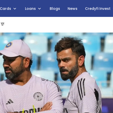
 Cards
Loans
Blogs
News
Credyfi Invest
 दूर