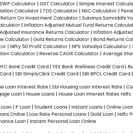
SWP Calculator
|
GST Calculator
|
Simple Interest Calcul
ation Calculator
|
TDS Calculator
|
NSC Calculator
|
Pens
|
Return On Investment Calculator
|
Sukanya Samriddhi Yo
alculator
|
Inflation Adjusted Mutual Fund Returns Calcula
n Adjusted Insurance Returns Calculator
|
Inflation Adjust
ue Calculator
|
Gold Returns Calculator
|
Bond Returns Cal
tor
|
Nifty 50 Profit Calculator
|
NPS Vatsalya Calculator
|
tion Calculator
|
Reverse CAGR Calculator
|
Average Shar
DFC Bank Credit Card
|
YES Bank Wellness Credit Card
|
R
t Card
|
SBI SimplyClick Credit Card
|
SBI BPCL Credit Card
e Loan Interest Rate
|
Sbi Housing Loan Interest Rate
|
Ca
gage Loan
|
House Loans
|
House Loan Interest Rates
Hdfc
l Loan
|
P Loan
|
Student Loans
|
Instant Loans
|
Online Loa
oans Online
|
Low Rate Personal Loans
|
Gold Loan
|
Hdfc P
Finance Loan
|
Instant Personal Loan Online