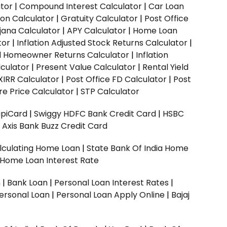
ator
|
Compound Interest Calculator
|
Car Loan
ion Calculator
|
Gratuity Calculator
|
Post Office
jana Calculator
|
APY Calculator
|
Home Loan
tor
|
Inflation Adjusted Stock Returns Calculator
|
ed Homeowner Returns Calculator
|
Inflation
culator
|
Present Value Calculator
|
Rental Yield
XIRR Calculator
|
Post Office FD Calculator
|
Post
e Price Calculator
|
STP Calculator
upiCard
|
Swiggy HDFC Bank Credit Card
|
HSBC
|
Axis Bank Buzz Credit Card
lculating Home Loan
|
State Bank Of India Home
 Home Loan Interest Rate
n
|
Bank Loan
|
Personal Loan Interest Rates
|
ersonal Loan
|
Personal Loan Apply Online
|
Bajaj