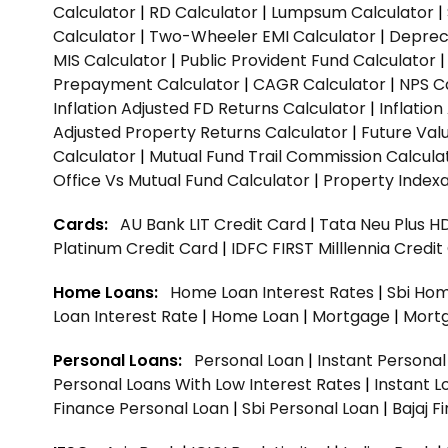
Calculator
|
RD Calculator
|
Lumpsum Calculator
|
Calculator
|
Two-Wheeler EMI Calculator
|
Depreci
MIS Calculator
|
Public Provident Fund Calculator
Prepayment Calculator
|
CAGR Calculator
|
NPS C
Inflation Adjusted FD Returns Calculator
|
Inflatio
Adjusted Property Returns Calculator
|
Future Val
Calculator
|
Mutual Fund Trail Commission Calcula
Office Vs Mutual Fund Calculator
|
Property Indexa
Cards:
AU Bank LIT Credit Card
|
Tata Neu Plus H
Platinum Credit Card
|
IDFC FIRST Milllennia Credi
Home Loans:
Home Loan Interest Rates
|
Sbi Hom
Loan Interest Rate
|
Home Loan
|
Mortgage
|
Mort
Personal Loans:
Personal Loan
|
Instant Persona
Personal Loans With Low Interest Rates
|
Instant L
Finance Personal Loan
|
Sbi Personal Loan
|
Bajaj 