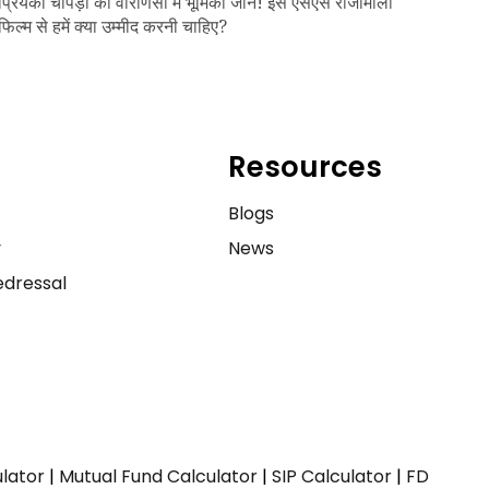
प्रियंका चोपड़ा की वाराणसी में भूमिका जानें! इस एसएस राजामौली
फिल्म से हमें क्या उम्मीद करनी चाहिए?
Resources
e
Blogs
y
News
dressal
ulator
|
Mutual Fund Calculator
|
SIP Calculator
|
FD