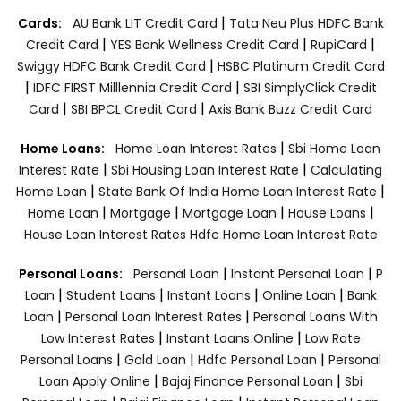
|
Cards:
AU Bank LIT Credit Card
Tata Neu Plus HDFC Bank
|
|
|
Credit Card
YES Bank Wellness Credit Card
RupiCard
|
Swiggy HDFC Bank Credit Card
HSBC Platinum Credit Card
|
|
IDFC FIRST Milllennia Credit Card
SBI SimplyClick Credit
|
|
Card
SBI BPCL Credit Card
Axis Bank Buzz Credit Card
|
Home Loans:
Home Loan Interest Rates
Sbi Home Loan
|
|
Interest Rate
Sbi Housing Loan Interest Rate
Calculating
|
|
Home Loan
State Bank Of India Home Loan Interest Rate
|
|
|
|
Home Loan
Mortgage
Mortgage Loan
House Loans
House Loan Interest Rates
Hdfc Home Loan Interest Rate
|
|
Personal Loans:
Personal Loan
Instant Personal Loan
P
|
|
|
|
Loan
Student Loans
Instant Loans
Online Loan
Bank
|
|
Loan
Personal Loan Interest Rates
Personal Loans With
|
|
Low Interest Rates
Instant Loans Online
Low Rate
|
|
|
Personal Loans
Gold Loan
Hdfc Personal Loan
Personal
|
|
Loan Apply Online
Bajaj Finance Personal Loan
Sbi