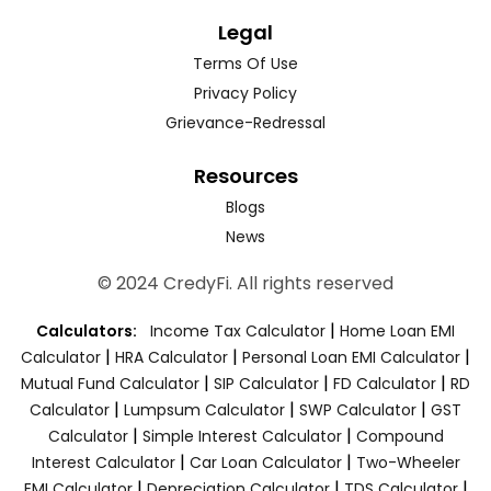
Legal
Terms Of Use
Privacy Policy
Grievance-Redressal
Resources
Blogs
News
© 2024 CredyFi. All rights reserved
|
Calculators:
Income Tax Calculator
Home Loan EMI
|
|
|
Calculator
HRA Calculator
Personal Loan EMI Calculator
|
|
|
Mutual Fund Calculator
SIP Calculator
FD Calculator
RD
|
|
|
Calculator
Lumpsum Calculator
SWP Calculator
GST
|
|
Calculator
Simple Interest Calculator
Compound
|
|
Interest Calculator
Car Loan Calculator
Two-Wheeler
|
|
|
EMI Calculator
Depreciation Calculator
TDS Calculator