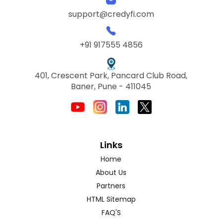
support@credyfi.com
+91 917555 4856
401, Crescent Park, Pancard Club Road,
Baner, Pune - 411045
Links
Home
About Us
Partners
HTML Sitemap
FAQ'S