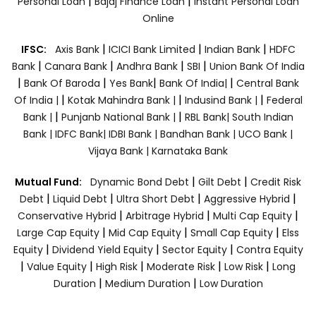
|
|
Personal Loan
Bajaj Finance Loan
Instant Personal Loan
Online
|
|
|
IFSC:
Axis Bank
ICICI Bank Limited
Indian Bank
HDFC
|
|
|
|
Bank
Canara Bank
Andhra Bank
SBI
Union Bank Of India
|
|
|
|
Bank Of Baroda
Yes Bank
Bank Of India|
Central Bank
|
|
|
Of India |
Kotak Mahindra Bank |
Indusind Bank |
Federal
|
|
Bank |
Punjanb National Bank |
RBL Bank|
South Indian
Bank |
IDFC Bank|
IDBI Bank |
Bandhan Bank |
UCO Bank |
Vijaya Bank |
Karnataka Bank
|
|
Mutual Fund:
Dynamic Bond Debt
Gilt Debt
Credit Risk
|
|
|
|
Debt
Liquid Debt
Ultra Short Debt
Aggressive Hybrid
|
|
|
Conservative Hybrid
Arbitrage Hybrid
Multi Cap Equity
|
|
|
Large Cap Equity
Mid Cap Equity
Small Cap Equity
Elss
|
|
|
Equity
Dividend Yield Equity
Sector Equity
Contra Equity
|
|
|
|
|
Value Equity
High Risk
Moderate Risk
Low Risk
Long
|
|
Duration
Medium Duration
Low Duration