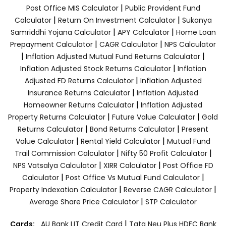
|
Post Office MIS Calculator
Public Provident Fund
|
|
Calculator
Return On Investment Calculator
Sukanya
|
|
Samriddhi Yojana Calculator
APY Calculator
Home Loan
|
|
Prepayment Calculator
CAGR Calculator
NPS Calculator
|
|
Inflation Adjusted Mutual Fund Returns Calculator
|
Inflation Adjusted Stock Returns Calculator
Inflation
|
Adjusted FD Returns Calculator
Inflation Adjusted
|
Insurance Returns Calculator
Inflation Adjusted
|
Homeowner Returns Calculator
Inflation Adjusted
|
|
Property Returns Calculator
Future Value Calculator
Gold
|
|
Returns Calculator
Bond Returns Calculator
Present
|
|
Value Calculator
Rental Yield Calculator
Mutual Fund
|
|
Trail Commission Calculator
Nifty 50 Profit Calculator
|
|
NPS Vatsalya Calculator
XIRR Calculator
Post Office FD
|
|
Calculator
Post Office Vs Mutual Fund Calculator
|
|
Property Indexation Calculator
Reverse CAGR Calculator
|
Average Share Price Calculator
STP Calculator
|
Cards:
AU Bank LIT Credit Card
Tata Neu Plus HDFC Bank