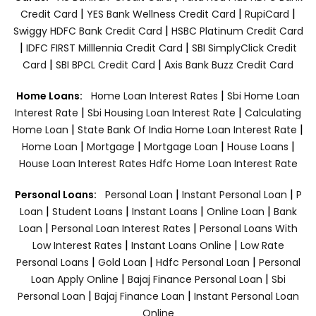
|
|
|
Credit Card
YES Bank Wellness Credit Card
RupiCard
|
Swiggy HDFC Bank Credit Card
HSBC Platinum Credit Card
|
|
IDFC FIRST Milllennia Credit Card
SBI SimplyClick Credit
|
|
Card
SBI BPCL Credit Card
Axis Bank Buzz Credit Card
|
Home Loans:
Home Loan Interest Rates
Sbi Home Loan
|
|
Interest Rate
Sbi Housing Loan Interest Rate
Calculating
|
|
Home Loan
State Bank Of India Home Loan Interest Rate
|
|
|
|
Home Loan
Mortgage
Mortgage Loan
House Loans
House Loan Interest Rates
Hdfc Home Loan Interest Rate
|
|
Personal Loans:
Personal Loan
Instant Personal Loan
P
|
|
|
|
Loan
Student Loans
Instant Loans
Online Loan
Bank
|
|
Loan
Personal Loan Interest Rates
Personal Loans With
|
|
Low Interest Rates
Instant Loans Online
Low Rate
|
|
|
Personal Loans
Gold Loan
Hdfc Personal Loan
Personal
|
|
Loan Apply Online
Bajaj Finance Personal Loan
Sbi
|
|
Personal Loan
Bajaj Finance Loan
Instant Personal Loan
Online