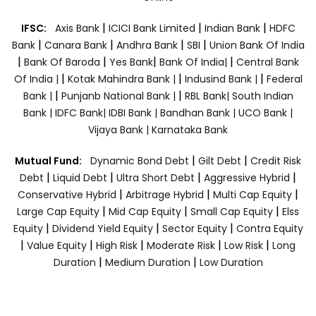
|
|
|
IFSC:
Axis Bank
ICICI Bank Limited
Indian Bank
HDFC
|
|
|
|
Bank
Canara Bank
Andhra Bank
SBI
Union Bank Of India
|
|
|
|
Bank Of Baroda
Yes Bank
Bank Of India|
Central Bank
|
|
|
Of India |
Kotak Mahindra Bank |
Indusind Bank |
Federal
|
|
Bank |
Punjanb National Bank |
RBL Bank|
South Indian
Bank |
IDFC Bank|
IDBI Bank |
Bandhan Bank |
UCO Bank |
Vijaya Bank |
Karnataka Bank
|
|
Mutual Fund:
Dynamic Bond Debt
Gilt Debt
Credit Risk
|
|
|
|
Debt
Liquid Debt
Ultra Short Debt
Aggressive Hybrid
|
|
|
Conservative Hybrid
Arbitrage Hybrid
Multi Cap Equity
|
|
|
Large Cap Equity
Mid Cap Equity
Small Cap Equity
Elss
|
|
|
Equity
Dividend Yield Equity
Sector Equity
Contra Equity
|
|
|
|
|
Value Equity
High Risk
Moderate Risk
Low Risk
Long
|
|
Duration
Medium Duration
Low Duration