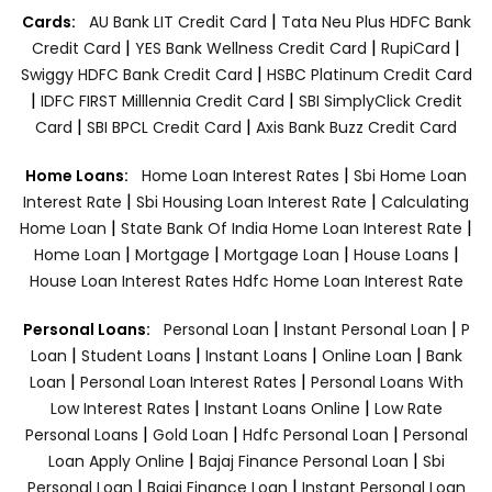
|
Cards:
AU Bank LIT Credit Card
Tata Neu Plus HDFC Bank
|
|
|
Credit Card
YES Bank Wellness Credit Card
RupiCard
|
Swiggy HDFC Bank Credit Card
HSBC Platinum Credit Card
|
|
IDFC FIRST Milllennia Credit Card
SBI SimplyClick Credit
|
|
Card
SBI BPCL Credit Card
Axis Bank Buzz Credit Card
|
Home Loans:
Home Loan Interest Rates
Sbi Home Loan
|
|
Interest Rate
Sbi Housing Loan Interest Rate
Calculating
|
|
Home Loan
State Bank Of India Home Loan Interest Rate
|
|
|
|
Home Loan
Mortgage
Mortgage Loan
House Loans
House Loan Interest Rates
Hdfc Home Loan Interest Rate
|
|
Personal Loans:
Personal Loan
Instant Personal Loan
P
|
|
|
|
Loan
Student Loans
Instant Loans
Online Loan
Bank
|
|
Loan
Personal Loan Interest Rates
Personal Loans With
|
|
Low Interest Rates
Instant Loans Online
Low Rate
|
|
|
Personal Loans
Gold Loan
Hdfc Personal Loan
Personal
|
|
Loan Apply Online
Bajaj Finance Personal Loan
Sbi
|
|
Personal Loan
Bajaj Finance Loan
Instant Personal Loan