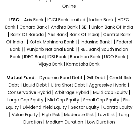
Online
|
|
|
IFSC:
Axis Bank
ICICI Bank Limited
Indian Bank
HDFC
|
|
|
|
Bank
Canara Bank
Andhra Bank
SBI
Union Bank Of India
|
|
|
|
Bank Of Baroda
Yes Bank
Bank Of India|
Central Bank
|
|
|
Of India |
Kotak Mahindra Bank |
Indusind Bank |
Federal
|
|
Bank |
Punjanb National Bank |
RBL Bank|
South Indian
Bank |
IDFC Bank|
IDBI Bank |
Bandhan Bank |
UCO Bank |
Vijaya Bank |
Karnataka Bank
|
|
Mutual Fund:
Dynamic Bond Debt
Gilt Debt
Credit Risk
|
|
|
|
Debt
Liquid Debt
Ultra Short Debt
Aggressive Hybrid
|
|
|
Conservative Hybrid
Arbitrage Hybrid
Multi Cap Equity
|
|
|
Large Cap Equity
Mid Cap Equity
Small Cap Equity
Elss
|
|
|
Equity
Dividend Yield Equity
Sector Equity
Contra Equity
|
|
|
|
|
Value Equity
High Risk
Moderate Risk
Low Risk
Long
|
|
Duration
Medium Duration
Low Duration