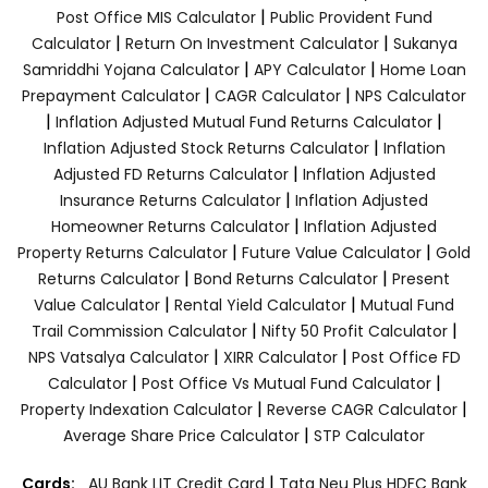
|
Post Office MIS Calculator
Public Provident Fund
|
|
Calculator
Return On Investment Calculator
Sukanya
|
|
Samriddhi Yojana Calculator
APY Calculator
Home Loan
|
|
Prepayment Calculator
CAGR Calculator
NPS Calculator
|
|
Inflation Adjusted Mutual Fund Returns Calculator
|
Inflation Adjusted Stock Returns Calculator
Inflation
|
Adjusted FD Returns Calculator
Inflation Adjusted
|
Insurance Returns Calculator
Inflation Adjusted
|
Homeowner Returns Calculator
Inflation Adjusted
|
|
Property Returns Calculator
Future Value Calculator
Gold
|
|
Returns Calculator
Bond Returns Calculator
Present
|
|
Value Calculator
Rental Yield Calculator
Mutual Fund
|
|
Trail Commission Calculator
Nifty 50 Profit Calculator
|
|
NPS Vatsalya Calculator
XIRR Calculator
Post Office FD
|
|
Calculator
Post Office Vs Mutual Fund Calculator
|
|
Property Indexation Calculator
Reverse CAGR Calculator
|
Average Share Price Calculator
STP Calculator
|
Cards:
AU Bank LIT Credit Card
Tata Neu Plus HDFC Bank