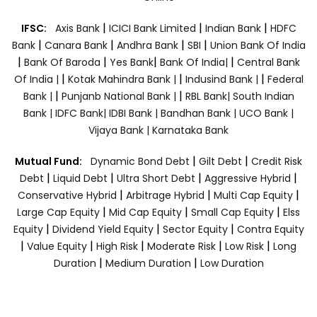
|
|
|
IFSC:
Axis Bank
ICICI Bank Limited
Indian Bank
HDFC
|
|
|
|
Bank
Canara Bank
Andhra Bank
SBI
Union Bank Of India
|
|
|
|
Bank Of Baroda
Yes Bank
Bank Of India|
Central Bank
|
|
|
Of India |
Kotak Mahindra Bank |
Indusind Bank |
Federal
|
|
Bank |
Punjanb National Bank |
RBL Bank|
South Indian
Bank |
IDFC Bank|
IDBI Bank |
Bandhan Bank |
UCO Bank |
Vijaya Bank |
Karnataka Bank
|
|
Mutual Fund:
Dynamic Bond Debt
Gilt Debt
Credit Risk
|
|
|
|
Debt
Liquid Debt
Ultra Short Debt
Aggressive Hybrid
|
|
|
Conservative Hybrid
Arbitrage Hybrid
Multi Cap Equity
|
|
|
Large Cap Equity
Mid Cap Equity
Small Cap Equity
Elss
|
|
|
Equity
Dividend Yield Equity
Sector Equity
Contra Equity
|
|
|
|
|
Value Equity
High Risk
Moderate Risk
Low Risk
Long
|
|
Duration
Medium Duration
Low Duration