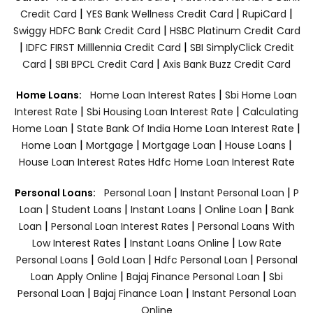
|
|
|
Credit Card
YES Bank Wellness Credit Card
RupiCard
|
Swiggy HDFC Bank Credit Card
HSBC Platinum Credit Card
|
|
IDFC FIRST Milllennia Credit Card
SBI SimplyClick Credit
|
|
Card
SBI BPCL Credit Card
Axis Bank Buzz Credit Card
|
Home Loans:
Home Loan Interest Rates
Sbi Home Loan
|
|
Interest Rate
Sbi Housing Loan Interest Rate
Calculating
|
|
Home Loan
State Bank Of India Home Loan Interest Rate
|
|
|
|
Home Loan
Mortgage
Mortgage Loan
House Loans
House Loan Interest Rates
Hdfc Home Loan Interest Rate
|
|
Personal Loans:
Personal Loan
Instant Personal Loan
P
|
|
|
|
Loan
Student Loans
Instant Loans
Online Loan
Bank
|
|
Loan
Personal Loan Interest Rates
Personal Loans With
|
|
Low Interest Rates
Instant Loans Online
Low Rate
|
|
|
Personal Loans
Gold Loan
Hdfc Personal Loan
Personal
|
|
Loan Apply Online
Bajaj Finance Personal Loan
Sbi
|
|
Personal Loan
Bajaj Finance Loan
Instant Personal Loan
Online