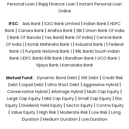
|
|
Personal Loan
Bajaj Finance Loan
Instant Personal Loan
Online
|
|
|
IFSC:
Axis Bank
ICICI Bank Limited
Indian Bank
HDFC
|
|
|
|
Bank
Canara Bank
Andhra Bank
SBI
Union Bank Of India
|
|
|
|
Bank Of Baroda
Yes Bank
Bank Of India|
Central Bank
|
|
|
Of India |
Kotak Mahindra Bank |
Indusind Bank |
Federal
|
|
Bank |
Punjanb National Bank |
RBL Bank|
South Indian
Bank |
IDFC Bank|
IDBI Bank |
Bandhan Bank |
UCO Bank |
Vijaya Bank |
Karnataka Bank
|
|
Mutual Fund:
Dynamic Bond Debt
Gilt Debt
Credit Risk
|
|
|
|
Debt
Liquid Debt
Ultra Short Debt
Aggressive Hybrid
|
|
|
Conservative Hybrid
Arbitrage Hybrid
Multi Cap Equity
|
|
|
Large Cap Equity
Mid Cap Equity
Small Cap Equity
Elss
|
|
|
Equity
Dividend Yield Equity
Sector Equity
Contra Equity
|
|
|
|
|
Value Equity
High Risk
Moderate Risk
Low Risk
Long
|
|
Duration
Medium Duration
Low Duration