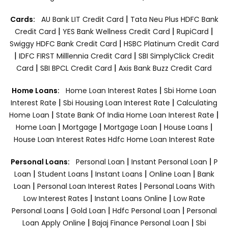
|
Cards:
AU Bank LIT Credit Card
Tata Neu Plus HDFC Bank
|
|
|
Credit Card
YES Bank Wellness Credit Card
RupiCard
|
Swiggy HDFC Bank Credit Card
HSBC Platinum Credit Card
|
|
IDFC FIRST Milllennia Credit Card
SBI SimplyClick Credit
|
|
Card
SBI BPCL Credit Card
Axis Bank Buzz Credit Card
|
Home Loans:
Home Loan Interest Rates
Sbi Home Loan
|
|
Interest Rate
Sbi Housing Loan Interest Rate
Calculating
|
|
Home Loan
State Bank Of India Home Loan Interest Rate
|
|
|
|
Home Loan
Mortgage
Mortgage Loan
House Loans
House Loan Interest Rates
Hdfc Home Loan Interest Rate
|
|
Personal Loans:
Personal Loan
Instant Personal Loan
P
|
|
|
|
Loan
Student Loans
Instant Loans
Online Loan
Bank
|
|
Loan
Personal Loan Interest Rates
Personal Loans With
|
|
Low Interest Rates
Instant Loans Online
Low Rate
|
|
|
Personal Loans
Gold Loan
Hdfc Personal Loan
Personal
|
|
Loan Apply Online
Bajaj Finance Personal Loan
Sbi