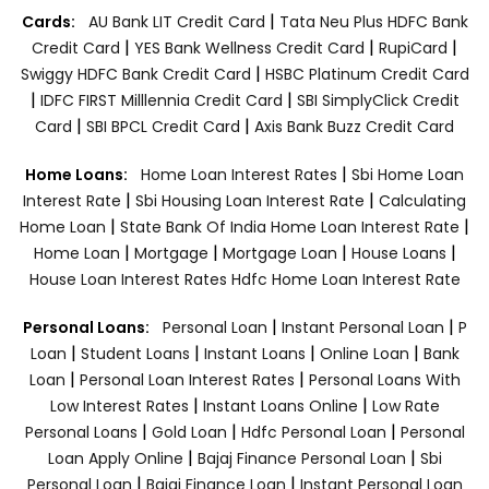
|
Cards:
AU Bank LIT Credit Card
Tata Neu Plus HDFC Bank
|
|
|
Credit Card
YES Bank Wellness Credit Card
RupiCard
|
Swiggy HDFC Bank Credit Card
HSBC Platinum Credit Card
|
|
IDFC FIRST Milllennia Credit Card
SBI SimplyClick Credit
|
|
Card
SBI BPCL Credit Card
Axis Bank Buzz Credit Card
|
Home Loans:
Home Loan Interest Rates
Sbi Home Loan
|
|
Interest Rate
Sbi Housing Loan Interest Rate
Calculating
|
|
Home Loan
State Bank Of India Home Loan Interest Rate
|
|
|
|
Home Loan
Mortgage
Mortgage Loan
House Loans
House Loan Interest Rates
Hdfc Home Loan Interest Rate
|
|
Personal Loans:
Personal Loan
Instant Personal Loan
P
|
|
|
|
Loan
Student Loans
Instant Loans
Online Loan
Bank
|
|
Loan
Personal Loan Interest Rates
Personal Loans With
|
|
Low Interest Rates
Instant Loans Online
Low Rate
|
|
|
Personal Loans
Gold Loan
Hdfc Personal Loan
Personal
|
|
Loan Apply Online
Bajaj Finance Personal Loan
Sbi
|
|
Personal Loan
Bajaj Finance Loan
Instant Personal Loan