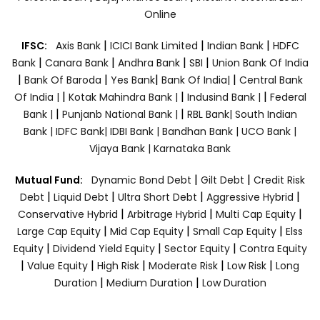
Online
|
|
|
IFSC:
Axis Bank
ICICI Bank Limited
Indian Bank
HDFC
|
|
|
|
Bank
Canara Bank
Andhra Bank
SBI
Union Bank Of India
|
|
|
|
Bank Of Baroda
Yes Bank
Bank Of India|
Central Bank
|
|
|
Of India |
Kotak Mahindra Bank |
Indusind Bank |
Federal
|
|
Bank |
Punjanb National Bank |
RBL Bank|
South Indian
Bank |
IDFC Bank|
IDBI Bank |
Bandhan Bank |
UCO Bank |
Vijaya Bank |
Karnataka Bank
|
|
Mutual Fund:
Dynamic Bond Debt
Gilt Debt
Credit Risk
|
|
|
|
Debt
Liquid Debt
Ultra Short Debt
Aggressive Hybrid
|
|
|
Conservative Hybrid
Arbitrage Hybrid
Multi Cap Equity
|
|
|
Large Cap Equity
Mid Cap Equity
Small Cap Equity
Elss
|
|
|
Equity
Dividend Yield Equity
Sector Equity
Contra Equity
|
|
|
|
|
Value Equity
High Risk
Moderate Risk
Low Risk
Long
|
|
Duration
Medium Duration
Low Duration