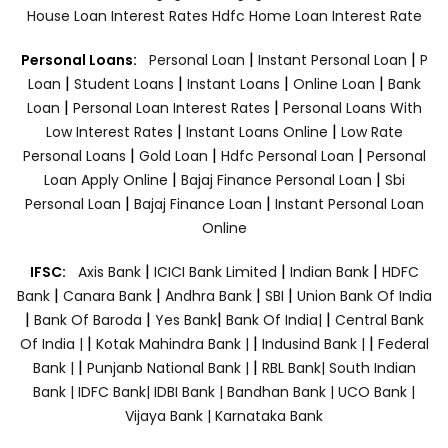
House Loan Interest Rates
Hdfc Home Loan Interest Rate
|
|
Personal Loans:
Personal Loan
Instant Personal Loan
P
|
|
|
|
Loan
Student Loans
Instant Loans
Online Loan
Bank
|
|
Loan
Personal Loan Interest Rates
Personal Loans With
|
|
Low Interest Rates
Instant Loans Online
Low Rate
|
|
|
Personal Loans
Gold Loan
Hdfc Personal Loan
Personal
|
|
Loan Apply Online
Bajaj Finance Personal Loan
Sbi
|
|
Personal Loan
Bajaj Finance Loan
Instant Personal Loan
Online
|
|
|
IFSC:
Axis Bank
ICICI Bank Limited
Indian Bank
HDFC
|
|
|
|
Bank
Canara Bank
Andhra Bank
SBI
Union Bank Of India
|
|
|
|
Bank Of Baroda
Yes Bank
Bank Of India|
Central Bank
|
|
|
Of India |
Kotak Mahindra Bank |
Indusind Bank |
Federal
|
|
Bank |
Punjanb National Bank |
RBL Bank|
South Indian
Bank |
IDFC Bank|
IDBI Bank |
Bandhan Bank |
UCO Bank |
Vijaya Bank |
Karnataka Bank