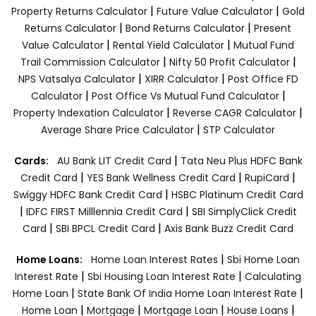
|
|
Property Returns Calculator
Future Value Calculator
Gold
|
|
Returns Calculator
Bond Returns Calculator
Present
|
|
Value Calculator
Rental Yield Calculator
Mutual Fund
|
|
Trail Commission Calculator
Nifty 50 Profit Calculator
|
|
NPS Vatsalya Calculator
XIRR Calculator
Post Office FD
|
|
Calculator
Post Office Vs Mutual Fund Calculator
|
|
Property Indexation Calculator
Reverse CAGR Calculator
|
Average Share Price Calculator
STP Calculator
|
Cards:
AU Bank LIT Credit Card
Tata Neu Plus HDFC Bank
|
|
|
Credit Card
YES Bank Wellness Credit Card
RupiCard
|
Swiggy HDFC Bank Credit Card
HSBC Platinum Credit Card
|
|
IDFC FIRST Milllennia Credit Card
SBI SimplyClick Credit
|
|
Card
SBI BPCL Credit Card
Axis Bank Buzz Credit Card
|
Home Loans:
Home Loan Interest Rates
Sbi Home Loan
|
|
Interest Rate
Sbi Housing Loan Interest Rate
Calculating
|
|
Home Loan
State Bank Of India Home Loan Interest Rate
|
|
|
|
Home Loan
Mortgage
Mortgage Loan
House Loans