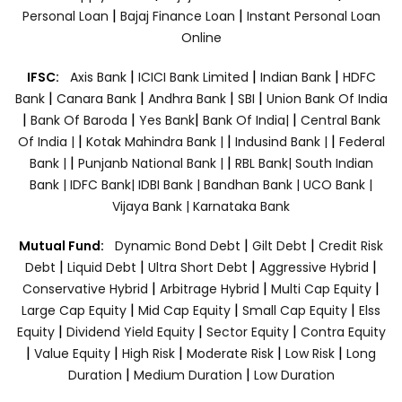
|
|
Personal Loan
Bajaj Finance Loan
Instant Personal Loan
Online
|
|
|
IFSC:
Axis Bank
ICICI Bank Limited
Indian Bank
HDFC
|
|
|
|
Bank
Canara Bank
Andhra Bank
SBI
Union Bank Of India
|
|
|
|
Bank Of Baroda
Yes Bank
Bank Of India|
Central Bank
|
|
|
Of India |
Kotak Mahindra Bank |
Indusind Bank |
Federal
|
|
Bank |
Punjanb National Bank |
RBL Bank|
South Indian
Bank |
IDFC Bank|
IDBI Bank |
Bandhan Bank |
UCO Bank |
Vijaya Bank |
Karnataka Bank
|
|
Mutual Fund:
Dynamic Bond Debt
Gilt Debt
Credit Risk
|
|
|
|
Debt
Liquid Debt
Ultra Short Debt
Aggressive Hybrid
|
|
|
Conservative Hybrid
Arbitrage Hybrid
Multi Cap Equity
|
|
|
Large Cap Equity
Mid Cap Equity
Small Cap Equity
Elss
|
|
|
Equity
Dividend Yield Equity
Sector Equity
Contra Equity
|
|
|
|
|
Value Equity
High Risk
Moderate Risk
Low Risk
Long
|
|
Duration
Medium Duration
Low Duration