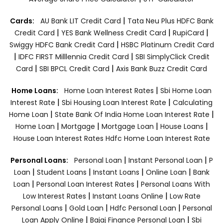
|
Cards:
AU Bank LIT Credit Card
Tata Neu Plus HDFC Bank
|
|
|
Credit Card
YES Bank Wellness Credit Card
RupiCard
|
Swiggy HDFC Bank Credit Card
HSBC Platinum Credit Card
|
|
IDFC FIRST Milllennia Credit Card
SBI SimplyClick Credit
|
|
Card
SBI BPCL Credit Card
Axis Bank Buzz Credit Card
|
Home Loans:
Home Loan Interest Rates
Sbi Home Loan
|
|
Interest Rate
Sbi Housing Loan Interest Rate
Calculating
|
|
Home Loan
State Bank Of India Home Loan Interest Rate
|
|
|
|
Home Loan
Mortgage
Mortgage Loan
House Loans
House Loan Interest Rates
Hdfc Home Loan Interest Rate
|
|
Personal Loans:
Personal Loan
Instant Personal Loan
P
|
|
|
|
Loan
Student Loans
Instant Loans
Online Loan
Bank
|
|
Loan
Personal Loan Interest Rates
Personal Loans With
|
|
Low Interest Rates
Instant Loans Online
Low Rate
|
|
|
Personal Loans
Gold Loan
Hdfc Personal Loan
Personal
|
|
Loan Apply Online
Bajaj Finance Personal Loan
Sbi