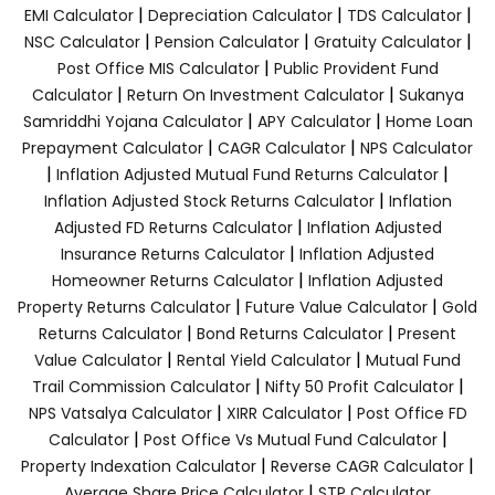
|
|
|
EMI Calculator
Depreciation Calculator
TDS Calculator
|
|
|
NSC Calculator
Pension Calculator
Gratuity Calculator
|
Post Office MIS Calculator
Public Provident Fund
|
|
Calculator
Return On Investment Calculator
Sukanya
|
|
Samriddhi Yojana Calculator
APY Calculator
Home Loan
|
|
Prepayment Calculator
CAGR Calculator
NPS Calculator
|
|
Inflation Adjusted Mutual Fund Returns Calculator
|
Inflation Adjusted Stock Returns Calculator
Inflation
|
Adjusted FD Returns Calculator
Inflation Adjusted
|
Insurance Returns Calculator
Inflation Adjusted
|
Homeowner Returns Calculator
Inflation Adjusted
|
|
Property Returns Calculator
Future Value Calculator
Gold
|
|
Returns Calculator
Bond Returns Calculator
Present
|
|
Value Calculator
Rental Yield Calculator
Mutual Fund
|
|
Trail Commission Calculator
Nifty 50 Profit Calculator
|
|
NPS Vatsalya Calculator
XIRR Calculator
Post Office FD
|
|
Calculator
Post Office Vs Mutual Fund Calculator
|
|
Property Indexation Calculator
Reverse CAGR Calculator
|
Average Share Price Calculator
STP Calculator