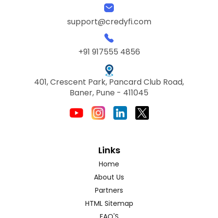
support@credyfi.com
+91 917555 4856
401, Crescent Park, Pancard Club Road,
Baner, Pune - 411045
Links
Home
About Us
Partners
HTML Sitemap
FAQ'S