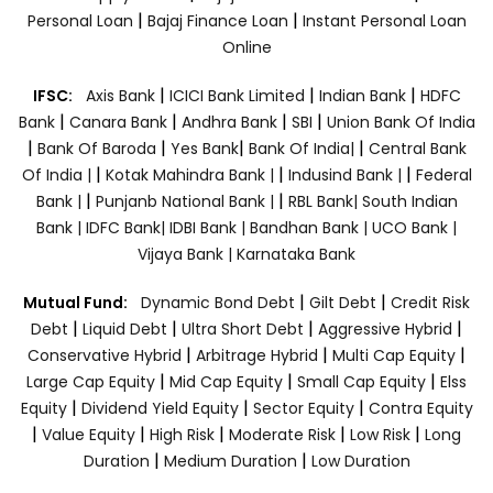
|
|
Personal Loan
Bajaj Finance Loan
Instant Personal Loan
Online
|
|
|
IFSC:
Axis Bank
ICICI Bank Limited
Indian Bank
HDFC
|
|
|
|
Bank
Canara Bank
Andhra Bank
SBI
Union Bank Of India
|
|
|
|
Bank Of Baroda
Yes Bank
Bank Of India|
Central Bank
|
|
|
Of India |
Kotak Mahindra Bank |
Indusind Bank |
Federal
|
|
Bank |
Punjanb National Bank |
RBL Bank|
South Indian
Bank |
IDFC Bank|
IDBI Bank |
Bandhan Bank |
UCO Bank |
Vijaya Bank |
Karnataka Bank
|
|
Mutual Fund:
Dynamic Bond Debt
Gilt Debt
Credit Risk
|
|
|
|
Debt
Liquid Debt
Ultra Short Debt
Aggressive Hybrid
|
|
|
Conservative Hybrid
Arbitrage Hybrid
Multi Cap Equity
|
|
|
Large Cap Equity
Mid Cap Equity
Small Cap Equity
Elss
|
|
|
Equity
Dividend Yield Equity
Sector Equity
Contra Equity
|
|
|
|
|
Value Equity
High Risk
Moderate Risk
Low Risk
Long
|
|
Duration
Medium Duration
Low Duration