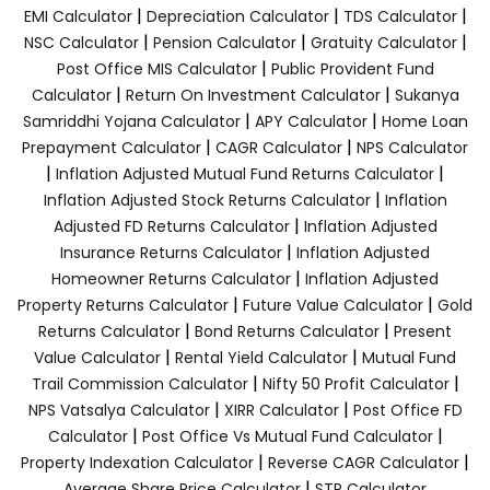
|
|
|
EMI Calculator
Depreciation Calculator
TDS Calculator
|
|
|
NSC Calculator
Pension Calculator
Gratuity Calculator
|
Post Office MIS Calculator
Public Provident Fund
|
|
Calculator
Return On Investment Calculator
Sukanya
|
|
Samriddhi Yojana Calculator
APY Calculator
Home Loan
|
|
Prepayment Calculator
CAGR Calculator
NPS Calculator
|
|
Inflation Adjusted Mutual Fund Returns Calculator
|
Inflation Adjusted Stock Returns Calculator
Inflation
|
Adjusted FD Returns Calculator
Inflation Adjusted
|
Insurance Returns Calculator
Inflation Adjusted
|
Homeowner Returns Calculator
Inflation Adjusted
|
|
Property Returns Calculator
Future Value Calculator
Gold
|
|
Returns Calculator
Bond Returns Calculator
Present
|
|
Value Calculator
Rental Yield Calculator
Mutual Fund
|
|
Trail Commission Calculator
Nifty 50 Profit Calculator
|
|
NPS Vatsalya Calculator
XIRR Calculator
Post Office FD
|
|
Calculator
Post Office Vs Mutual Fund Calculator
|
|
Property Indexation Calculator
Reverse CAGR Calculator
|
Average Share Price Calculator
STP Calculator