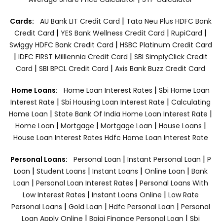
|
Cards:
AU Bank LIT Credit Card
Tata Neu Plus HDFC Bank
|
|
|
Credit Card
YES Bank Wellness Credit Card
RupiCard
|
Swiggy HDFC Bank Credit Card
HSBC Platinum Credit Card
|
|
IDFC FIRST Milllennia Credit Card
SBI SimplyClick Credit
|
|
Card
SBI BPCL Credit Card
Axis Bank Buzz Credit Card
|
Home Loans:
Home Loan Interest Rates
Sbi Home Loan
|
|
Interest Rate
Sbi Housing Loan Interest Rate
Calculating
|
|
Home Loan
State Bank Of India Home Loan Interest Rate
|
|
|
|
Home Loan
Mortgage
Mortgage Loan
House Loans
House Loan Interest Rates
Hdfc Home Loan Interest Rate
|
|
Personal Loans:
Personal Loan
Instant Personal Loan
P
|
|
|
|
Loan
Student Loans
Instant Loans
Online Loan
Bank
|
|
Loan
Personal Loan Interest Rates
Personal Loans With
|
|
Low Interest Rates
Instant Loans Online
Low Rate
|
|
|
Personal Loans
Gold Loan
Hdfc Personal Loan
Personal
|
|
Loan Apply Online
Bajaj Finance Personal Loan
Sbi