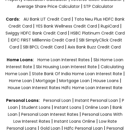
|
Average Share Price Calculator
STP Calculator
|
Cards:
AU Bank LIT Credit Card
Tata Neu Plus HDFC Bank
|
|
|
Credit Card
YES Bank Wellness Credit Card
RupiCard
|
Swiggy HDFC Bank Credit Card
HSBC Platinum Credit Card
|
|
IDFC FIRST Milllennia Credit Card
SBI SimplyClick Credit
|
|
Card
SBI BPCL Credit Card
Axis Bank Buzz Credit Card
|
Home Loans:
Home Loan Interest Rates
Sbi Home Loan
|
|
Interest Rate
Sbi Housing Loan Interest Rate
Calculating
|
|
Home Loan
State Bank Of India Home Loan Interest Rate
|
|
|
|
Home Loan
Mortgage
Mortgage Loan
House Loans
House Loan Interest Rates
Hdfc Home Loan Interest Rate
|
|
Personal Loans:
Personal Loan
Instant Personal Loan
P
|
|
|
|
Loan
Student Loans
Instant Loans
Online Loan
Bank
|
|
Loan
Personal Loan Interest Rates
Personal Loans With
|
|
Low Interest Rates
Instant Loans Online
Low Rate
|
|
|
Personal Loans
Gold Loan
Hdfc Personal Loan
Personal