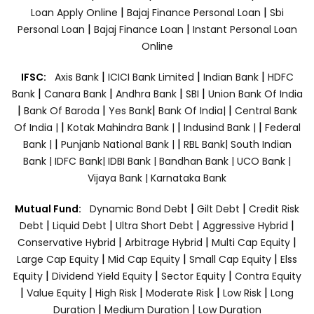
|
|
Loan Apply Online
Bajaj Finance Personal Loan
Sbi
|
|
Personal Loan
Bajaj Finance Loan
Instant Personal Loan
Online
|
|
|
IFSC:
Axis Bank
ICICI Bank Limited
Indian Bank
HDFC
|
|
|
|
Bank
Canara Bank
Andhra Bank
SBI
Union Bank Of India
|
|
|
|
Bank Of Baroda
Yes Bank
Bank Of India|
Central Bank
|
|
|
Of India |
Kotak Mahindra Bank |
Indusind Bank |
Federal
|
|
Bank |
Punjanb National Bank |
RBL Bank|
South Indian
Bank |
IDFC Bank|
IDBI Bank |
Bandhan Bank |
UCO Bank |
Vijaya Bank |
Karnataka Bank
|
|
Mutual Fund:
Dynamic Bond Debt
Gilt Debt
Credit Risk
|
|
|
|
Debt
Liquid Debt
Ultra Short Debt
Aggressive Hybrid
|
|
|
Conservative Hybrid
Arbitrage Hybrid
Multi Cap Equity
|
|
|
Large Cap Equity
Mid Cap Equity
Small Cap Equity
Elss
|
|
|
Equity
Dividend Yield Equity
Sector Equity
Contra Equity
|
|
|
|
|
Value Equity
High Risk
Moderate Risk
Low Risk
Long
|
|
Duration
Medium Duration
Low Duration