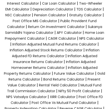
|
|
Interest Calculator
Car Loan Calculator
Two-Wheeler
|
|
|
EMI Calculator
Depreciation Calculator
TDS Calculator
|
|
|
NSC Calculator
Pension Calculator
Gratuity Calculator
|
Post Office MIS Calculator
Public Provident Fund
|
|
Calculator
Return On Investment Calculator
Sukanya
|
|
Samriddhi Yojana Calculator
APY Calculator
Home Loan
|
|
Prepayment Calculator
CAGR Calculator
NPS Calculator
|
|
Inflation Adjusted Mutual Fund Returns Calculator
|
Inflation Adjusted Stock Returns Calculator
Inflation
|
Adjusted FD Returns Calculator
Inflation Adjusted
|
Insurance Returns Calculator
Inflation Adjusted
|
Homeowner Returns Calculator
Inflation Adjusted
|
|
Property Returns Calculator
Future Value Calculator
Gold
|
|
Returns Calculator
Bond Returns Calculator
Present
|
|
Value Calculator
Rental Yield Calculator
Mutual Fund
|
|
Trail Commission Calculator
Nifty 50 Profit Calculator
|
|
NPS Vatsalya Calculator
XIRR Calculator
Post Office FD
|
|
Calculator
Post Office Vs Mutual Fund Calculator
|
|
Property Indexation Calculator
Reverse CAGR Calculator