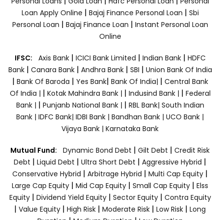
|
|
|
Personal Loans
Gold Loan
Hdfc Personal Loan
Personal
|
|
Loan Apply Online
Bajaj Finance Personal Loan
Sbi
|
|
Personal Loan
Bajaj Finance Loan
Instant Personal Loan
Online
|
|
|
IFSC:
Axis Bank
ICICI Bank Limited
Indian Bank
HDFC
|
|
|
|
Bank
Canara Bank
Andhra Bank
SBI
Union Bank Of India
|
|
|
|
Bank Of Baroda
Yes Bank
Bank Of India|
Central Bank
|
|
|
Of India |
Kotak Mahindra Bank |
Indusind Bank |
Federal
|
|
Bank |
Punjanb National Bank |
RBL Bank|
South Indian
Bank |
IDFC Bank|
IDBI Bank |
Bandhan Bank |
UCO Bank |
Vijaya Bank |
Karnataka Bank
|
|
Mutual Fund:
Dynamic Bond Debt
Gilt Debt
Credit Risk
|
|
|
|
Debt
Liquid Debt
Ultra Short Debt
Aggressive Hybrid
|
|
|
Conservative Hybrid
Arbitrage Hybrid
Multi Cap Equity
|
|
|
Large Cap Equity
Mid Cap Equity
Small Cap Equity
Elss
|
|
|
Equity
Dividend Yield Equity
Sector Equity
Contra Equity
|
|
|
|
|
Value Equity
High Risk
Moderate Risk
Low Risk
Long