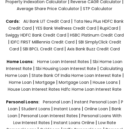
|
|
Property Indexation Calculator
Reverse CAGR Calculator
|
Average Share Price Calculator
STP Calculator
|
Cards:
AU Bank LIT Credit Card
Tata Neu Plus HDFC Bank
|
|
|
Credit Card
YES Bank Wellness Credit Card
RupiCard
|
Swiggy HDFC Bank Credit Card
HSBC Platinum Credit Card
|
|
IDFC FIRST Milllennia Credit Card
SBI SimplyClick Credit
|
|
Card
SBI BPCL Credit Card
Axis Bank Buzz Credit Card
|
Home Loans:
Home Loan Interest Rates
Sbi Home Loan
|
|
Interest Rate
Sbi Housing Loan Interest Rate
Calculating
|
|
Home Loan
State Bank Of India Home Loan Interest Rate
|
|
|
|
Home Loan
Mortgage
Mortgage Loan
House Loans
House Loan Interest Rates
Hdfc Home Loan Interest Rate
|
|
Personal Loans:
Personal Loan
Instant Personal Loan
P
|
|
|
|
Loan
Student Loans
Instant Loans
Online Loan
Bank
|
|
Loan
Personal Loan Interest Rates
Personal Loans With
|
|
Low Interest Rates
Instant Loans Online
Low Rate