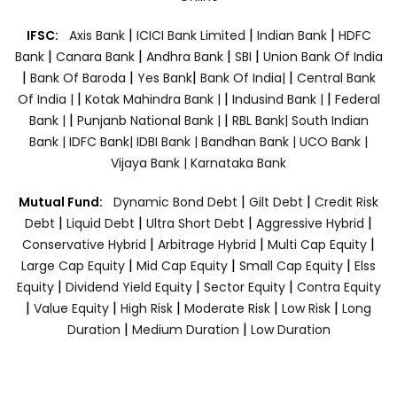
|
|
|
IFSC:
Axis Bank
ICICI Bank Limited
Indian Bank
HDFC
|
|
|
|
Bank
Canara Bank
Andhra Bank
SBI
Union Bank Of India
|
|
|
|
Bank Of Baroda
Yes Bank
Bank Of India|
Central Bank
|
|
|
Of India |
Kotak Mahindra Bank |
Indusind Bank |
Federal
|
|
Bank |
Punjanb National Bank |
RBL Bank|
South Indian
Bank |
IDFC Bank|
IDBI Bank |
Bandhan Bank |
UCO Bank |
Vijaya Bank |
Karnataka Bank
|
|
Mutual Fund:
Dynamic Bond Debt
Gilt Debt
Credit Risk
|
|
|
|
Debt
Liquid Debt
Ultra Short Debt
Aggressive Hybrid
|
|
|
Conservative Hybrid
Arbitrage Hybrid
Multi Cap Equity
|
|
|
Large Cap Equity
Mid Cap Equity
Small Cap Equity
Elss
|
|
|
Equity
Dividend Yield Equity
Sector Equity
Contra Equity
|
|
|
|
|
Value Equity
High Risk
Moderate Risk
Low Risk
Long
|
|
Duration
Medium Duration
Low Duration