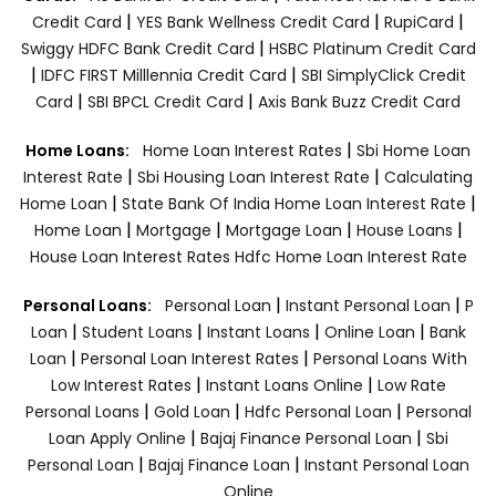
|
|
|
Credit Card
YES Bank Wellness Credit Card
RupiCard
|
Swiggy HDFC Bank Credit Card
HSBC Platinum Credit Card
|
|
IDFC FIRST Milllennia Credit Card
SBI SimplyClick Credit
|
|
Card
SBI BPCL Credit Card
Axis Bank Buzz Credit Card
|
Home Loans:
Home Loan Interest Rates
Sbi Home Loan
|
|
Interest Rate
Sbi Housing Loan Interest Rate
Calculating
|
|
Home Loan
State Bank Of India Home Loan Interest Rate
|
|
|
|
Home Loan
Mortgage
Mortgage Loan
House Loans
House Loan Interest Rates
Hdfc Home Loan Interest Rate
|
|
Personal Loans:
Personal Loan
Instant Personal Loan
P
|
|
|
|
Loan
Student Loans
Instant Loans
Online Loan
Bank
|
|
Loan
Personal Loan Interest Rates
Personal Loans With
|
|
Low Interest Rates
Instant Loans Online
Low Rate
|
|
|
Personal Loans
Gold Loan
Hdfc Personal Loan
Personal
|
|
Loan Apply Online
Bajaj Finance Personal Loan
Sbi
|
|
Personal Loan
Bajaj Finance Loan
Instant Personal Loan
Online