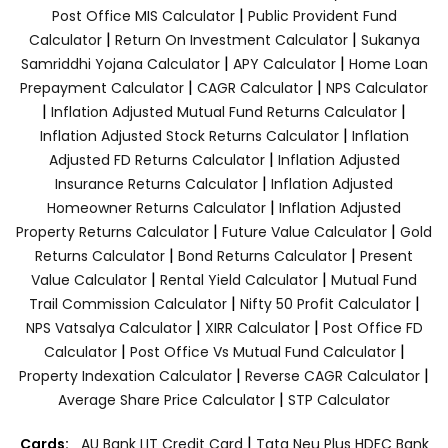
|
Post Office MIS Calculator
Public Provident Fund
|
|
Calculator
Return On Investment Calculator
Sukanya
|
|
Samriddhi Yojana Calculator
APY Calculator
Home Loan
|
|
Prepayment Calculator
CAGR Calculator
NPS Calculator
|
|
Inflation Adjusted Mutual Fund Returns Calculator
|
Inflation Adjusted Stock Returns Calculator
Inflation
|
Adjusted FD Returns Calculator
Inflation Adjusted
|
Insurance Returns Calculator
Inflation Adjusted
|
Homeowner Returns Calculator
Inflation Adjusted
|
|
Property Returns Calculator
Future Value Calculator
Gold
|
|
Returns Calculator
Bond Returns Calculator
Present
|
|
Value Calculator
Rental Yield Calculator
Mutual Fund
|
|
Trail Commission Calculator
Nifty 50 Profit Calculator
|
|
NPS Vatsalya Calculator
XIRR Calculator
Post Office FD
|
|
Calculator
Post Office Vs Mutual Fund Calculator
|
|
Property Indexation Calculator
Reverse CAGR Calculator
|
Average Share Price Calculator
STP Calculator
|
Cards:
AU Bank LIT Credit Card
Tata Neu Plus HDFC Bank