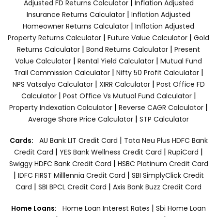
|
Adjusted FD Returns Calculator
Inflation Adjusted
|
Insurance Returns Calculator
Inflation Adjusted
|
Homeowner Returns Calculator
Inflation Adjusted
|
|
Property Returns Calculator
Future Value Calculator
Gold
|
|
Returns Calculator
Bond Returns Calculator
Present
|
|
Value Calculator
Rental Yield Calculator
Mutual Fund
|
|
Trail Commission Calculator
Nifty 50 Profit Calculator
|
|
NPS Vatsalya Calculator
XIRR Calculator
Post Office FD
|
|
Calculator
Post Office Vs Mutual Fund Calculator
|
|
Property Indexation Calculator
Reverse CAGR Calculator
|
Average Share Price Calculator
STP Calculator
|
Cards:
AU Bank LIT Credit Card
Tata Neu Plus HDFC Bank
|
|
|
Credit Card
YES Bank Wellness Credit Card
RupiCard
|
Swiggy HDFC Bank Credit Card
HSBC Platinum Credit Card
|
|
IDFC FIRST Milllennia Credit Card
SBI SimplyClick Credit
|
|
Card
SBI BPCL Credit Card
Axis Bank Buzz Credit Card
|
Home Loans:
Home Loan Interest Rates
Sbi Home Loan