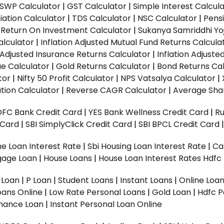
SWP Calculator
|
GST Calculator
|
Simple Interest Calcul
ation Calculator
|
TDS Calculator
|
NSC Calculator
|
Pens
|
Return On Investment Calculator
|
Sukanya Samriddhi Yo
alculator
|
Inflation Adjusted Mutual Fund Returns Calcula
n Adjusted Insurance Returns Calculator
|
Inflation Adjust
ue Calculator
|
Gold Returns Calculator
|
Bond Returns Cal
tor
|
Nifty 50 Profit Calculator
|
NPS Vatsalya Calculator
|
tion Calculator
|
Reverse CAGR Calculator
|
Average Shar
DFC Bank Credit Card
|
YES Bank Wellness Credit Card
|
R
t Card
|
SBI SimplyClick Credit Card
|
SBI BPCL Credit Card
e Loan Interest Rate
|
Sbi Housing Loan Interest Rate
|
Ca
gage Loan
|
House Loans
|
House Loan Interest Rates
Hdfc
l Loan
|
P Loan
|
Student Loans
|
Instant Loans
|
Online Loa
oans Online
|
Low Rate Personal Loans
|
Gold Loan
|
Hdfc P
Finance Loan
|
Instant Personal Loan Online