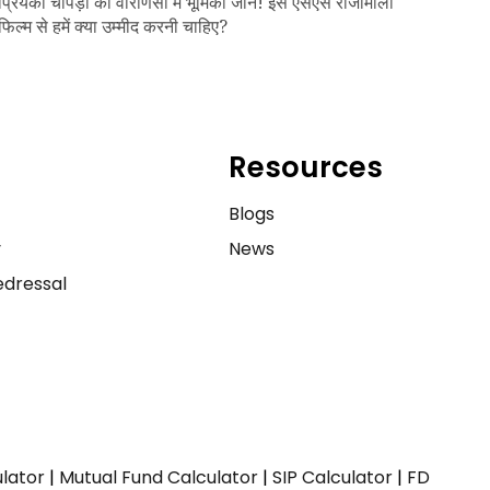
प्रियंका चोपड़ा की वाराणसी में भूमिका जानें! इस एसएस राजामौली
फिल्म से हमें क्या उम्मीद करनी चाहिए?
Resources
e
Blogs
y
News
dressal
ulator
|
Mutual Fund Calculator
|
SIP Calculator
|
FD