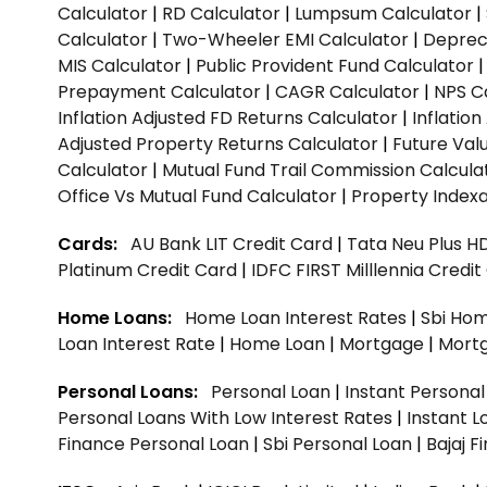
Calculator
|
RD Calculator
|
Lumpsum Calculator
|
Calculator
|
Two-Wheeler EMI Calculator
|
Depreci
MIS Calculator
|
Public Provident Fund Calculator
Prepayment Calculator
|
CAGR Calculator
|
NPS C
Inflation Adjusted FD Returns Calculator
|
Inflatio
Adjusted Property Returns Calculator
|
Future Val
Calculator
|
Mutual Fund Trail Commission Calcula
Office Vs Mutual Fund Calculator
|
Property Indexa
Cards:
AU Bank LIT Credit Card
|
Tata Neu Plus H
Platinum Credit Card
|
IDFC FIRST Milllennia Credi
Home Loans:
Home Loan Interest Rates
|
Sbi Hom
Loan Interest Rate
|
Home Loan
|
Mortgage
|
Mort
Personal Loans:
Personal Loan
|
Instant Persona
Personal Loans With Low Interest Rates
|
Instant L
Finance Personal Loan
|
Sbi Personal Loan
|
Bajaj 