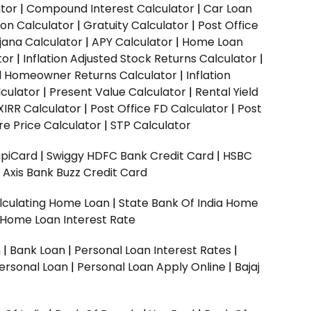
ator
|
Compound Interest Calculator
|
Car Loan
ion Calculator
|
Gratuity Calculator
|
Post Office
jana Calculator
|
APY Calculator
|
Home Loan
tor
|
Inflation Adjusted Stock Returns Calculator
|
ed Homeowner Returns Calculator
|
Inflation
culator
|
Present Value Calculator
|
Rental Yield
XIRR Calculator
|
Post Office FD Calculator
|
Post
e Price Calculator
|
STP Calculator
upiCard
|
Swiggy HDFC Bank Credit Card
|
HSBC
|
Axis Bank Buzz Credit Card
lculating Home Loan
|
State Bank Of India Home
 Home Loan Interest Rate
n
|
Bank Loan
|
Personal Loan Interest Rates
|
ersonal Loan
|
Personal Loan Apply Online
|
Bajaj