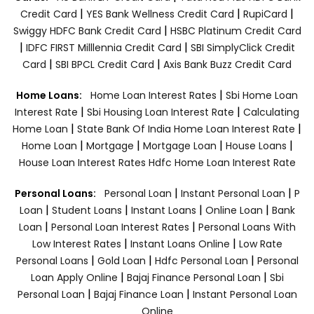
|
|
|
Credit Card
YES Bank Wellness Credit Card
RupiCard
|
Swiggy HDFC Bank Credit Card
HSBC Platinum Credit Card
|
|
IDFC FIRST Milllennia Credit Card
SBI SimplyClick Credit
|
|
Card
SBI BPCL Credit Card
Axis Bank Buzz Credit Card
|
Home Loans:
Home Loan Interest Rates
Sbi Home Loan
|
|
Interest Rate
Sbi Housing Loan Interest Rate
Calculating
|
|
Home Loan
State Bank Of India Home Loan Interest Rate
|
|
|
|
Home Loan
Mortgage
Mortgage Loan
House Loans
House Loan Interest Rates
Hdfc Home Loan Interest Rate
|
|
Personal Loans:
Personal Loan
Instant Personal Loan
P
|
|
|
|
Loan
Student Loans
Instant Loans
Online Loan
Bank
|
|
Loan
Personal Loan Interest Rates
Personal Loans With
|
|
Low Interest Rates
Instant Loans Online
Low Rate
|
|
|
Personal Loans
Gold Loan
Hdfc Personal Loan
Personal
|
|
Loan Apply Online
Bajaj Finance Personal Loan
Sbi
|
|
Personal Loan
Bajaj Finance Loan
Instant Personal Loan
Online