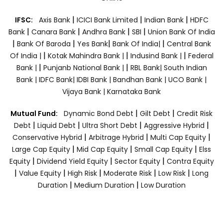
|
|
|
IFSC:
Axis Bank
ICICI Bank Limited
Indian Bank
HDFC
|
|
|
|
Bank
Canara Bank
Andhra Bank
SBI
Union Bank Of India
|
|
|
|
Bank Of Baroda
Yes Bank
Bank Of India|
Central Bank
|
|
|
Of India |
Kotak Mahindra Bank |
Indusind Bank |
Federal
|
|
Bank |
Punjanb National Bank |
RBL Bank|
South Indian
Bank |
IDFC Bank|
IDBI Bank |
Bandhan Bank |
UCO Bank |
Vijaya Bank |
Karnataka Bank
|
|
Mutual Fund:
Dynamic Bond Debt
Gilt Debt
Credit Risk
|
|
|
|
Debt
Liquid Debt
Ultra Short Debt
Aggressive Hybrid
|
|
|
Conservative Hybrid
Arbitrage Hybrid
Multi Cap Equity
|
|
|
Large Cap Equity
Mid Cap Equity
Small Cap Equity
Elss
|
|
|
Equity
Dividend Yield Equity
Sector Equity
Contra Equity
|
|
|
|
|
Value Equity
High Risk
Moderate Risk
Low Risk
Long
|
|
Duration
Medium Duration
Low Duration