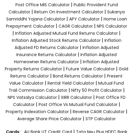
|
Post Office MIS Calculator
Public Provident Fund
|
|
Calculator
Return On Investment Calculator
Sukanya
|
|
Samriddhi Yojana Calculator
APY Calculator
Home Loan
|
|
Prepayment Calculator
CAGR Calculator
NPS Calculator
|
|
Inflation Adjusted Mutual Fund Returns Calculator
|
Inflation Adjusted Stock Returns Calculator
Inflation
|
Adjusted FD Returns Calculator
Inflation Adjusted
|
Insurance Returns Calculator
Inflation Adjusted
|
Homeowner Returns Calculator
Inflation Adjusted
|
|
Property Returns Calculator
Future Value Calculator
Gold
|
|
Returns Calculator
Bond Returns Calculator
Present
|
|
Value Calculator
Rental Yield Calculator
Mutual Fund
|
|
Trail Commission Calculator
Nifty 50 Profit Calculator
|
|
NPS Vatsalya Calculator
XIRR Calculator
Post Office FD
|
|
Calculator
Post Office Vs Mutual Fund Calculator
|
|
Property Indexation Calculator
Reverse CAGR Calculator
|
Average Share Price Calculator
STP Calculator
|
Cards:
AU Bank LIT Credit Card
Tata Neu Plus HDFC Bank