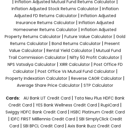
|
|
Inflation Adjusted Mutual Fund Returns Calculator
|
Inflation Adjusted Stock Returns Calculator
Inflation
|
Adjusted FD Returns Calculator
Inflation Adjusted
|
Insurance Returns Calculator
Inflation Adjusted
|
Homeowner Returns Calculator
Inflation Adjusted
|
|
Property Returns Calculator
Future Value Calculator
Gold
|
|
Returns Calculator
Bond Returns Calculator
Present
|
|
Value Calculator
Rental Yield Calculator
Mutual Fund
|
|
Trail Commission Calculator
Nifty 50 Profit Calculator
|
|
NPS Vatsalya Calculator
XIRR Calculator
Post Office FD
|
|
Calculator
Post Office Vs Mutual Fund Calculator
|
|
Property Indexation Calculator
Reverse CAGR Calculator
|
Average Share Price Calculator
STP Calculator
|
Cards:
AU Bank LIT Credit Card
Tata Neu Plus HDFC Bank
|
|
|
Credit Card
YES Bank Wellness Credit Card
RupiCard
|
Swiggy HDFC Bank Credit Card
HSBC Platinum Credit Card
|
|
IDFC FIRST Milllennia Credit Card
SBI SimplyClick Credit
|
|
Card
SBI BPCL Credit Card
Axis Bank Buzz Credit Card