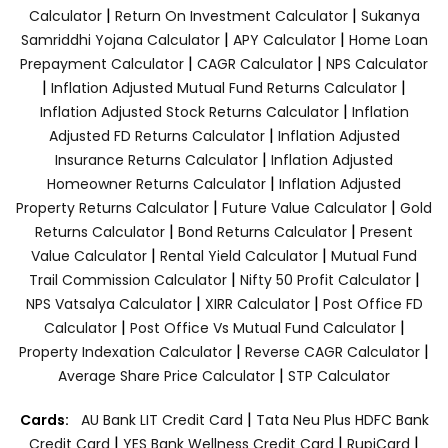
|
|
Calculator
Return On Investment Calculator
Sukanya
|
|
Samriddhi Yojana Calculator
APY Calculator
Home Loan
|
|
Prepayment Calculator
CAGR Calculator
NPS Calculator
|
|
Inflation Adjusted Mutual Fund Returns Calculator
|
Inflation Adjusted Stock Returns Calculator
Inflation
|
Adjusted FD Returns Calculator
Inflation Adjusted
|
Insurance Returns Calculator
Inflation Adjusted
|
Homeowner Returns Calculator
Inflation Adjusted
|
|
Property Returns Calculator
Future Value Calculator
Gold
|
|
Returns Calculator
Bond Returns Calculator
Present
|
|
Value Calculator
Rental Yield Calculator
Mutual Fund
|
|
Trail Commission Calculator
Nifty 50 Profit Calculator
|
|
NPS Vatsalya Calculator
XIRR Calculator
Post Office FD
|
|
Calculator
Post Office Vs Mutual Fund Calculator
|
|
Property Indexation Calculator
Reverse CAGR Calculator
|
Average Share Price Calculator
STP Calculator
|
Cards:
AU Bank LIT Credit Card
Tata Neu Plus HDFC Bank
|
|
|
Credit Card
YES Bank Wellness Credit Card
RupiCard