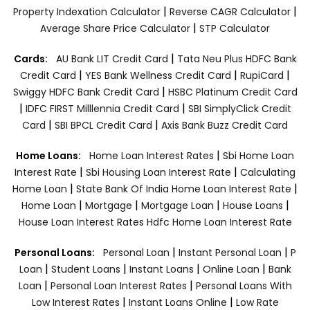
|
|
Property Indexation Calculator
Reverse CAGR Calculator
|
Average Share Price Calculator
STP Calculator
|
Cards:
AU Bank LIT Credit Card
Tata Neu Plus HDFC Bank
|
|
|
Credit Card
YES Bank Wellness Credit Card
RupiCard
|
Swiggy HDFC Bank Credit Card
HSBC Platinum Credit Card
|
|
IDFC FIRST Milllennia Credit Card
SBI SimplyClick Credit
|
|
Card
SBI BPCL Credit Card
Axis Bank Buzz Credit Card
|
Home Loans:
Home Loan Interest Rates
Sbi Home Loan
|
|
Interest Rate
Sbi Housing Loan Interest Rate
Calculating
|
|
Home Loan
State Bank Of India Home Loan Interest Rate
|
|
|
|
Home Loan
Mortgage
Mortgage Loan
House Loans
House Loan Interest Rates
Hdfc Home Loan Interest Rate
|
|
Personal Loans:
Personal Loan
Instant Personal Loan
P
|
|
|
|
Loan
Student Loans
Instant Loans
Online Loan
Bank
|
|
Loan
Personal Loan Interest Rates
Personal Loans With
|
|
Low Interest Rates
Instant Loans Online
Low Rate