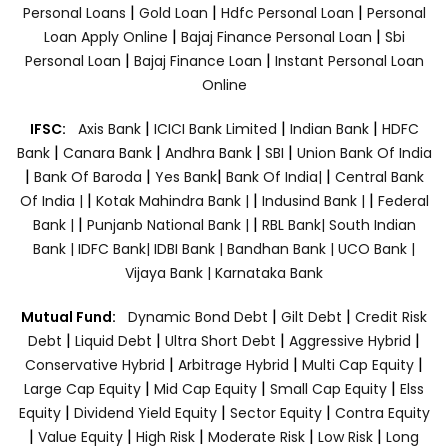
|
|
|
Personal Loans
Gold Loan
Hdfc Personal Loan
Personal
|
|
Loan Apply Online
Bajaj Finance Personal Loan
Sbi
|
|
Personal Loan
Bajaj Finance Loan
Instant Personal Loan
Online
|
|
|
IFSC:
Axis Bank
ICICI Bank Limited
Indian Bank
HDFC
|
|
|
|
Bank
Canara Bank
Andhra Bank
SBI
Union Bank Of India
|
|
|
|
Bank Of Baroda
Yes Bank
Bank Of India|
Central Bank
|
|
|
Of India |
Kotak Mahindra Bank |
Indusind Bank |
Federal
|
|
Bank |
Punjanb National Bank |
RBL Bank|
South Indian
Bank |
IDFC Bank|
IDBI Bank |
Bandhan Bank |
UCO Bank |
Vijaya Bank |
Karnataka Bank
|
|
Mutual Fund:
Dynamic Bond Debt
Gilt Debt
Credit Risk
|
|
|
|
Debt
Liquid Debt
Ultra Short Debt
Aggressive Hybrid
|
|
|
Conservative Hybrid
Arbitrage Hybrid
Multi Cap Equity
|
|
|
Large Cap Equity
Mid Cap Equity
Small Cap Equity
Elss
|
|
|
Equity
Dividend Yield Equity
Sector Equity
Contra Equity
|
|
|
|
|
Value Equity
High Risk
Moderate Risk
Low Risk
Long