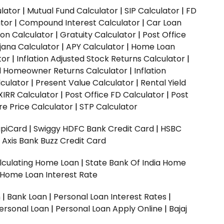
ulator
|
Mutual Fund Calculator
|
SIP Calculator
|
FD
ator
|
Compound Interest Calculator
|
Car Loan
ion Calculator
|
Gratuity Calculator
|
Post Office
jana Calculator
|
APY Calculator
|
Home Loan
tor
|
Inflation Adjusted Stock Returns Calculator
|
ed Homeowner Returns Calculator
|
Inflation
culator
|
Present Value Calculator
|
Rental Yield
XIRR Calculator
|
Post Office FD Calculator
|
Post
e Price Calculator
|
STP Calculator
upiCard
|
Swiggy HDFC Bank Credit Card
|
HSBC
|
Axis Bank Buzz Credit Card
lculating Home Loan
|
State Bank Of India Home
 Home Loan Interest Rate
n
|
Bank Loan
|
Personal Loan Interest Rates
|
ersonal Loan
|
Personal Loan Apply Online
|
Bajaj