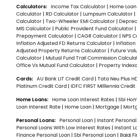
Calculators:
Income Tax Calculator
|
Home Loan 
Calculator
|
RD Calculator
|
Lumpsum Calculator
|
Calculator
|
Two-Wheeler EMI Calculator
|
Depreci
MIS Calculator
|
Public Provident Fund Calculator
Prepayment Calculator
|
CAGR Calculator
|
NPS C
Inflation Adjusted FD Returns Calculator
|
Inflatio
Adjusted Property Returns Calculator
|
Future Val
Calculator
|
Mutual Fund Trail Commission Calcula
Office Vs Mutual Fund Calculator
|
Property Indexa
Cards:
AU Bank LIT Credit Card
|
Tata Neu Plus H
Platinum Credit Card
|
IDFC FIRST Milllennia Credi
Home Loans:
Home Loan Interest Rates
|
Sbi Hom
Loan Interest Rate
|
Home Loan
|
Mortgage
|
Mort
Personal Loans:
Personal Loan
|
Instant Persona
Personal Loans With Low Interest Rates
|
Instant L
Finance Personal Loan
|
Sbi Personal Loan
|
Bajaj 