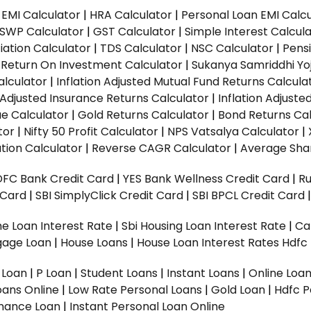
EMI Calculator
|
HRA Calculator
|
Personal Loan EMI Calc
SWP Calculator
|
GST Calculator
|
Simple Interest Calcul
ation Calculator
|
TDS Calculator
|
NSC Calculator
|
Pens
|
Return On Investment Calculator
|
Sukanya Samriddhi Yo
alculator
|
Inflation Adjusted Mutual Fund Returns Calcula
n Adjusted Insurance Returns Calculator
|
Inflation Adjust
ue Calculator
|
Gold Returns Calculator
|
Bond Returns Cal
tor
|
Nifty 50 Profit Calculator
|
NPS Vatsalya Calculator
|
tion Calculator
|
Reverse CAGR Calculator
|
Average Shar
DFC Bank Credit Card
|
YES Bank Wellness Credit Card
|
R
t Card
|
SBI SimplyClick Credit Card
|
SBI BPCL Credit Card
e Loan Interest Rate
|
Sbi Housing Loan Interest Rate
|
Ca
gage Loan
|
House Loans
|
House Loan Interest Rates
Hdfc
l Loan
|
P Loan
|
Student Loans
|
Instant Loans
|
Online Loa
oans Online
|
Low Rate Personal Loans
|
Gold Loan
|
Hdfc P
Finance Loan
|
Instant Personal Loan Online