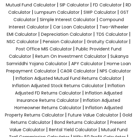
|
|
|
Mutual Fund Calculator
SIP Calculator
FD Calculator
RD
|
|
|
Calculator
Lumpsum Calculator
SWP Calculator
GST
|
|
Calculator
Simple Interest Calculator
Compound
|
|
Interest Calculator
Car Loan Calculator
Two-Wheeler
|
|
|
EMI Calculator
Depreciation Calculator
TDS Calculator
|
|
|
NSC Calculator
Pension Calculator
Gratuity Calculator
|
Post Office MIS Calculator
Public Provident Fund
|
|
Calculator
Return On Investment Calculator
Sukanya
|
|
Samriddhi Yojana Calculator
APY Calculator
Home Loan
|
|
Prepayment Calculator
CAGR Calculator
NPS Calculator
|
|
Inflation Adjusted Mutual Fund Returns Calculator
|
Inflation Adjusted Stock Returns Calculator
Inflation
|
Adjusted FD Returns Calculator
Inflation Adjusted
|
Insurance Returns Calculator
Inflation Adjusted
|
Homeowner Returns Calculator
Inflation Adjusted
|
|
Property Returns Calculator
Future Value Calculator
Gold
|
|
Returns Calculator
Bond Returns Calculator
Present
|
|
Value Calculator
Rental Yield Calculator
Mutual Fund
|
|
Trail Commission Calculator
Nifty 50 Profit Calculator