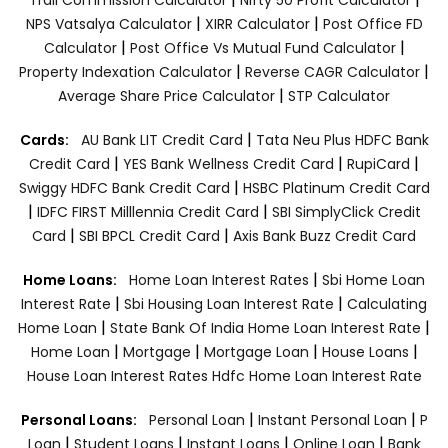
|
|
NPS Vatsalya Calculator
XIRR Calculator
Post Office FD
|
|
Calculator
Post Office Vs Mutual Fund Calculator
|
|
Property Indexation Calculator
Reverse CAGR Calculator
|
Average Share Price Calculator
STP Calculator
|
Cards:
AU Bank LIT Credit Card
Tata Neu Plus HDFC Bank
|
|
|
Credit Card
YES Bank Wellness Credit Card
RupiCard
|
Swiggy HDFC Bank Credit Card
HSBC Platinum Credit Card
|
|
IDFC FIRST Milllennia Credit Card
SBI SimplyClick Credit
|
|
Card
SBI BPCL Credit Card
Axis Bank Buzz Credit Card
|
Home Loans:
Home Loan Interest Rates
Sbi Home Loan
|
|
Interest Rate
Sbi Housing Loan Interest Rate
Calculating
|
|
Home Loan
State Bank Of India Home Loan Interest Rate
|
|
|
|
Home Loan
Mortgage
Mortgage Loan
House Loans
House Loan Interest Rates
Hdfc Home Loan Interest Rate
|
|
Personal Loans:
Personal Loan
Instant Personal Loan
P
|
|
|
|
Loan
Student Loans
Instant Loans
Online Loan
Bank