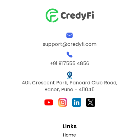
support@credyfi.com
+91 917555 4856
401, Crescent Park, Pancard Club Road,
Baner, Pune - 411045
Links
Home