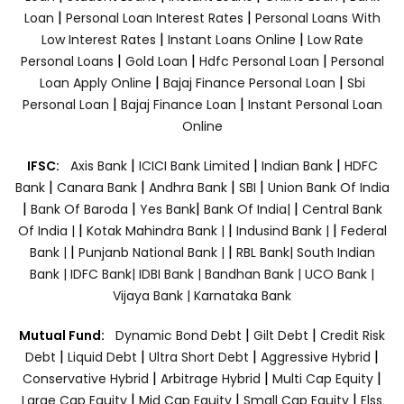
|
|
Loan
Personal Loan Interest Rates
Personal Loans With
|
|
Low Interest Rates
Instant Loans Online
Low Rate
|
|
|
Personal Loans
Gold Loan
Hdfc Personal Loan
Personal
|
|
Loan Apply Online
Bajaj Finance Personal Loan
Sbi
|
|
Personal Loan
Bajaj Finance Loan
Instant Personal Loan
Online
|
|
|
IFSC:
Axis Bank
ICICI Bank Limited
Indian Bank
HDFC
|
|
|
|
Bank
Canara Bank
Andhra Bank
SBI
Union Bank Of India
|
|
|
|
Bank Of Baroda
Yes Bank
Bank Of India|
Central Bank
|
|
|
Of India |
Kotak Mahindra Bank |
Indusind Bank |
Federal
|
|
Bank |
Punjanb National Bank |
RBL Bank|
South Indian
Bank |
IDFC Bank|
IDBI Bank |
Bandhan Bank |
UCO Bank |
Vijaya Bank |
Karnataka Bank
|
|
Mutual Fund:
Dynamic Bond Debt
Gilt Debt
Credit Risk
|
|
|
|
Debt
Liquid Debt
Ultra Short Debt
Aggressive Hybrid
|
|
|
Conservative Hybrid
Arbitrage Hybrid
Multi Cap Equity
|
|
|
Large Cap Equity
Mid Cap Equity
Small Cap Equity
Elss