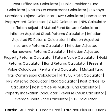
|
Post Office MIS Calculator
Public Provident Fund
|
|
Calculator
Return On Investment Calculator
Sukanya
|
|
Samriddhi Yojana Calculator
APY Calculator
Home Loan
|
|
Prepayment Calculator
CAGR Calculator
NPS Calculator
|
|
Inflation Adjusted Mutual Fund Returns Calculator
|
Inflation Adjusted Stock Returns Calculator
Inflation
|
Adjusted FD Returns Calculator
Inflation Adjusted
|
Insurance Returns Calculator
Inflation Adjusted
|
Homeowner Returns Calculator
Inflation Adjusted
|
|
Property Returns Calculator
Future Value Calculator
Gold
|
|
Returns Calculator
Bond Returns Calculator
Present
|
|
Value Calculator
Rental Yield Calculator
Mutual Fund
|
|
Trail Commission Calculator
Nifty 50 Profit Calculator
|
|
NPS Vatsalya Calculator
XIRR Calculator
Post Office FD
|
|
Calculator
Post Office Vs Mutual Fund Calculator
|
|
Property Indexation Calculator
Reverse CAGR Calculator
|
Average Share Price Calculator
STP Calculator
|
Cards:
AU Bank LIT Credit Card
Tata Neu Plus HDFC Bank