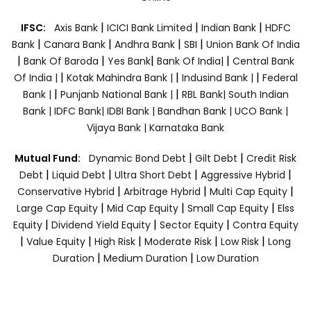
|
|
|
IFSC:
Axis Bank
ICICI Bank Limited
Indian Bank
HDFC
|
|
|
|
Bank
Canara Bank
Andhra Bank
SBI
Union Bank Of India
|
|
|
|
Bank Of Baroda
Yes Bank
Bank Of India|
Central Bank
|
|
|
Of India |
Kotak Mahindra Bank |
Indusind Bank |
Federal
|
|
Bank |
Punjanb National Bank |
RBL Bank|
South Indian
Bank |
IDFC Bank|
IDBI Bank |
Bandhan Bank |
UCO Bank |
Vijaya Bank |
Karnataka Bank
|
|
Mutual Fund:
Dynamic Bond Debt
Gilt Debt
Credit Risk
|
|
|
|
Debt
Liquid Debt
Ultra Short Debt
Aggressive Hybrid
|
|
|
Conservative Hybrid
Arbitrage Hybrid
Multi Cap Equity
|
|
|
Large Cap Equity
Mid Cap Equity
Small Cap Equity
Elss
|
|
|
Equity
Dividend Yield Equity
Sector Equity
Contra Equity
|
|
|
|
|
Value Equity
High Risk
Moderate Risk
Low Risk
Long
|
|
Duration
Medium Duration
Low Duration