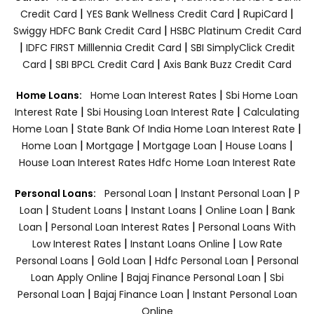
|
|
|
Credit Card
YES Bank Wellness Credit Card
RupiCard
|
Swiggy HDFC Bank Credit Card
HSBC Platinum Credit Card
|
|
IDFC FIRST Milllennia Credit Card
SBI SimplyClick Credit
|
|
Card
SBI BPCL Credit Card
Axis Bank Buzz Credit Card
|
Home Loans:
Home Loan Interest Rates
Sbi Home Loan
|
|
Interest Rate
Sbi Housing Loan Interest Rate
Calculating
|
|
Home Loan
State Bank Of India Home Loan Interest Rate
|
|
|
|
Home Loan
Mortgage
Mortgage Loan
House Loans
House Loan Interest Rates
Hdfc Home Loan Interest Rate
|
|
Personal Loans:
Personal Loan
Instant Personal Loan
P
|
|
|
|
Loan
Student Loans
Instant Loans
Online Loan
Bank
|
|
Loan
Personal Loan Interest Rates
Personal Loans With
|
|
Low Interest Rates
Instant Loans Online
Low Rate
|
|
|
Personal Loans
Gold Loan
Hdfc Personal Loan
Personal
|
|
Loan Apply Online
Bajaj Finance Personal Loan
Sbi
|
|
Personal Loan
Bajaj Finance Loan
Instant Personal Loan
Online