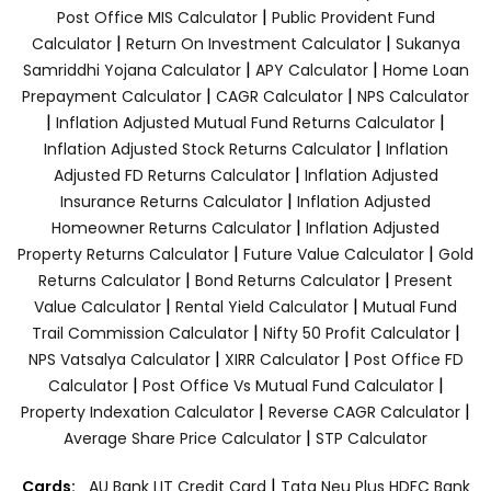
|
Post Office MIS Calculator
Public Provident Fund
|
|
Calculator
Return On Investment Calculator
Sukanya
|
|
Samriddhi Yojana Calculator
APY Calculator
Home Loan
|
|
Prepayment Calculator
CAGR Calculator
NPS Calculator
|
|
Inflation Adjusted Mutual Fund Returns Calculator
|
Inflation Adjusted Stock Returns Calculator
Inflation
|
Adjusted FD Returns Calculator
Inflation Adjusted
|
Insurance Returns Calculator
Inflation Adjusted
|
Homeowner Returns Calculator
Inflation Adjusted
|
|
Property Returns Calculator
Future Value Calculator
Gold
|
|
Returns Calculator
Bond Returns Calculator
Present
|
|
Value Calculator
Rental Yield Calculator
Mutual Fund
|
|
Trail Commission Calculator
Nifty 50 Profit Calculator
|
|
NPS Vatsalya Calculator
XIRR Calculator
Post Office FD
|
|
Calculator
Post Office Vs Mutual Fund Calculator
|
|
Property Indexation Calculator
Reverse CAGR Calculator
|
Average Share Price Calculator
STP Calculator
|
Cards:
AU Bank LIT Credit Card
Tata Neu Plus HDFC Bank