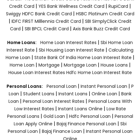
|
|
|
Credit Card
YES Bank Wellness Credit Card
RupiCard
|
Swiggy HDFC Bank Credit Card
HSBC Platinum Credit Card
|
|
IDFC FIRST Milllennia Credit Card
SBI SimplyClick Credit
|
|
Card
SBI BPCL Credit Card
Axis Bank Buzz Credit Card
|
Home Loans:
Home Loan Interest Rates
Sbi Home Loan
|
|
Interest Rate
Sbi Housing Loan Interest Rate
Calculating
|
|
Home Loan
State Bank Of India Home Loan Interest Rate
|
|
|
|
Home Loan
Mortgage
Mortgage Loan
House Loans
House Loan Interest Rates
Hdfc Home Loan Interest Rate
|
|
Personal Loans:
Personal Loan
Instant Personal Loan
P
|
|
|
|
Loan
Student Loans
Instant Loans
Online Loan
Bank
|
|
Loan
Personal Loan Interest Rates
Personal Loans With
|
|
Low Interest Rates
Instant Loans Online
Low Rate
|
|
|
Personal Loans
Gold Loan
Hdfc Personal Loan
Personal
|
|
Loan Apply Online
Bajaj Finance Personal Loan
Sbi
|
|
Personal Loan
Bajaj Finance Loan
Instant Personal Loan
Online