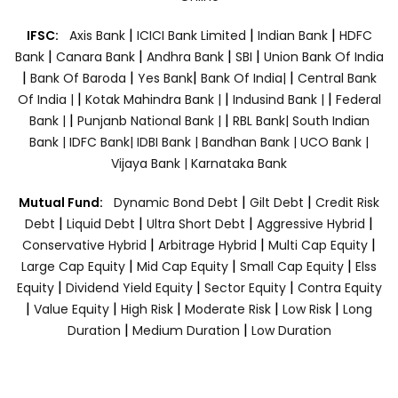
|
|
|
IFSC:
Axis Bank
ICICI Bank Limited
Indian Bank
HDFC
|
|
|
|
Bank
Canara Bank
Andhra Bank
SBI
Union Bank Of India
|
|
|
|
Bank Of Baroda
Yes Bank
Bank Of India|
Central Bank
|
|
|
Of India |
Kotak Mahindra Bank |
Indusind Bank |
Federal
|
|
Bank |
Punjanb National Bank |
RBL Bank|
South Indian
Bank |
IDFC Bank|
IDBI Bank |
Bandhan Bank |
UCO Bank |
Vijaya Bank |
Karnataka Bank
|
|
Mutual Fund:
Dynamic Bond Debt
Gilt Debt
Credit Risk
|
|
|
|
Debt
Liquid Debt
Ultra Short Debt
Aggressive Hybrid
|
|
|
Conservative Hybrid
Arbitrage Hybrid
Multi Cap Equity
|
|
|
Large Cap Equity
Mid Cap Equity
Small Cap Equity
Elss
|
|
|
Equity
Dividend Yield Equity
Sector Equity
Contra Equity
|
|
|
|
|
Value Equity
High Risk
Moderate Risk
Low Risk
Long
|
|
Duration
Medium Duration
Low Duration