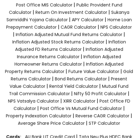
|
Post Office MIS Calculator
Public Provident Fund
|
|
Calculator
Return On Investment Calculator
Sukanya
|
|
Samriddhi Yojana Calculator
APY Calculator
Home Loan
|
|
Prepayment Calculator
CAGR Calculator
NPS Calculator
|
|
Inflation Adjusted Mutual Fund Returns Calculator
|
Inflation Adjusted Stock Returns Calculator
Inflation
|
Adjusted FD Returns Calculator
Inflation Adjusted
|
Insurance Returns Calculator
Inflation Adjusted
|
Homeowner Returns Calculator
Inflation Adjusted
|
|
Property Returns Calculator
Future Value Calculator
Gold
|
|
Returns Calculator
Bond Returns Calculator
Present
|
|
Value Calculator
Rental Yield Calculator
Mutual Fund
|
|
Trail Commission Calculator
Nifty 50 Profit Calculator
|
|
NPS Vatsalya Calculator
XIRR Calculator
Post Office FD
|
|
Calculator
Post Office Vs Mutual Fund Calculator
|
|
Property Indexation Calculator
Reverse CAGR Calculator
|
Average Share Price Calculator
STP Calculator
|
Cards:
AU Bank LIT Credit Card
Tata Neu Plus HDFC Bank