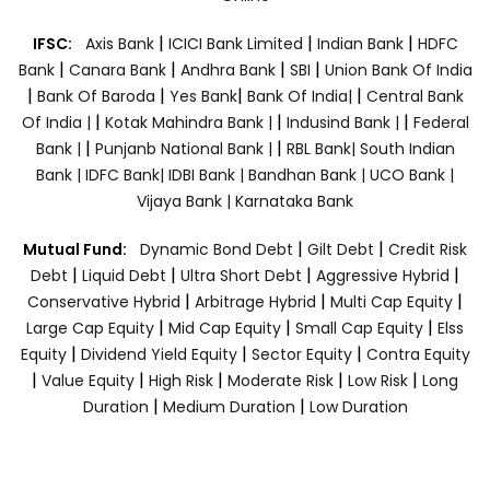
|
|
|
IFSC:
Axis Bank
ICICI Bank Limited
Indian Bank
HDFC
|
|
|
|
Bank
Canara Bank
Andhra Bank
SBI
Union Bank Of India
|
|
|
|
Bank Of Baroda
Yes Bank
Bank Of India|
Central Bank
|
|
|
Of India |
Kotak Mahindra Bank |
Indusind Bank |
Federal
|
|
Bank |
Punjanb National Bank |
RBL Bank|
South Indian
Bank |
IDFC Bank|
IDBI Bank |
Bandhan Bank |
UCO Bank |
Vijaya Bank |
Karnataka Bank
|
|
Mutual Fund:
Dynamic Bond Debt
Gilt Debt
Credit Risk
|
|
|
|
Debt
Liquid Debt
Ultra Short Debt
Aggressive Hybrid
|
|
|
Conservative Hybrid
Arbitrage Hybrid
Multi Cap Equity
|
|
|
Large Cap Equity
Mid Cap Equity
Small Cap Equity
Elss
|
|
|
Equity
Dividend Yield Equity
Sector Equity
Contra Equity
|
|
|
|
|
Value Equity
High Risk
Moderate Risk
Low Risk
Long
|
|
Duration
Medium Duration
Low Duration