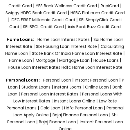
|
|
|
Credit Card
YES Bank Wellness Credit Card
RupiCard
|
Swiggy HDFC Bank Credit Card
HSBC Platinum Credit Card
|
|
IDFC FIRST Milllennia Credit Card
SBI SimplyClick Credit
|
|
Card
SBI BPCL Credit Card
Axis Bank Buzz Credit Card
|
Home Loans:
Home Loan Interest Rates
Sbi Home Loan
|
|
Interest Rate
Sbi Housing Loan Interest Rate
Calculating
|
|
Home Loan
State Bank Of India Home Loan Interest Rate
|
|
|
|
Home Loan
Mortgage
Mortgage Loan
House Loans
House Loan Interest Rates
Hdfc Home Loan Interest Rate
|
|
Personal Loans:
Personal Loan
Instant Personal Loan
P
|
|
|
|
Loan
Student Loans
Instant Loans
Online Loan
Bank
|
|
Loan
Personal Loan Interest Rates
Personal Loans With
|
|
Low Interest Rates
Instant Loans Online
Low Rate
|
|
|
Personal Loans
Gold Loan
Hdfc Personal Loan
Personal
|
|
Loan Apply Online
Bajaj Finance Personal Loan
Sbi
|
|
Personal Loan
Bajaj Finance Loan
Instant Personal Loan
Online