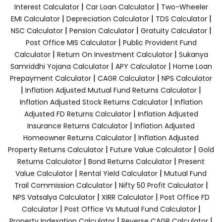
|
|
Interest Calculator
Car Loan Calculator
Two-Wheeler
|
|
|
EMI Calculator
Depreciation Calculator
TDS Calculator
|
|
|
NSC Calculator
Pension Calculator
Gratuity Calculator
|
Post Office MIS Calculator
Public Provident Fund
|
|
Calculator
Return On Investment Calculator
Sukanya
|
|
Samriddhi Yojana Calculator
APY Calculator
Home Loan
|
|
Prepayment Calculator
CAGR Calculator
NPS Calculator
|
|
Inflation Adjusted Mutual Fund Returns Calculator
|
Inflation Adjusted Stock Returns Calculator
Inflation
|
Adjusted FD Returns Calculator
Inflation Adjusted
|
Insurance Returns Calculator
Inflation Adjusted
|
Homeowner Returns Calculator
Inflation Adjusted
|
|
Property Returns Calculator
Future Value Calculator
Gold
|
|
Returns Calculator
Bond Returns Calculator
Present
|
|
Value Calculator
Rental Yield Calculator
Mutual Fund
|
|
Trail Commission Calculator
Nifty 50 Profit Calculator
|
|
NPS Vatsalya Calculator
XIRR Calculator
Post Office FD
|
|
Calculator
Post Office Vs Mutual Fund Calculator
|
|
Property Indexation Calculator
Reverse CAGR Calculator