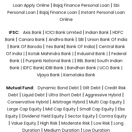
|
|
Loan Apply Online
Bajaj Finance Personal Loan
Sbi
|
|
Personal Loan
Bajaj Finance Loan
Instant Personal Loan
Online
|
|
|
IFSC:
Axis Bank
ICICI Bank Limited
Indian Bank
HDFC
|
|
|
|
Bank
Canara Bank
Andhra Bank
SBI
Union Bank Of India
|
|
|
|
Bank Of Baroda
Yes Bank
Bank Of India|
Central Bank
|
|
|
Of India |
Kotak Mahindra Bank |
Indusind Bank |
Federal
|
|
Bank |
Punjanb National Bank |
RBL Bank|
South Indian
Bank |
IDFC Bank|
IDBI Bank |
Bandhan Bank |
UCO Bank |
Vijaya Bank |
Karnataka Bank
|
|
Mutual Fund:
Dynamic Bond Debt
Gilt Debt
Credit Risk
|
|
|
|
Debt
Liquid Debt
Ultra Short Debt
Aggressive Hybrid
|
|
|
Conservative Hybrid
Arbitrage Hybrid
Multi Cap Equity
|
|
|
Large Cap Equity
Mid Cap Equity
Small Cap Equity
Elss
|
|
|
Equity
Dividend Yield Equity
Sector Equity
Contra Equity
|
|
|
|
|
Value Equity
High Risk
Moderate Risk
Low Risk
Long
|
|
Duration
Medium Duration
Low Duration