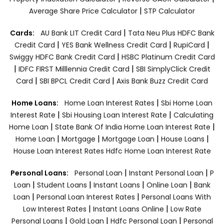
|
Average Share Price Calculator
STP Calculator
|
Cards:
AU Bank LIT Credit Card
Tata Neu Plus HDFC Bank
|
|
|
Credit Card
YES Bank Wellness Credit Card
RupiCard
|
Swiggy HDFC Bank Credit Card
HSBC Platinum Credit Card
|
|
IDFC FIRST Milllennia Credit Card
SBI SimplyClick Credit
|
|
Card
SBI BPCL Credit Card
Axis Bank Buzz Credit Card
|
Home Loans:
Home Loan Interest Rates
Sbi Home Loan
|
|
Interest Rate
Sbi Housing Loan Interest Rate
Calculating
|
|
Home Loan
State Bank Of India Home Loan Interest Rate
|
|
|
|
Home Loan
Mortgage
Mortgage Loan
House Loans
House Loan Interest Rates
Hdfc Home Loan Interest Rate
|
|
Personal Loans:
Personal Loan
Instant Personal Loan
P
|
|
|
|
Loan
Student Loans
Instant Loans
Online Loan
Bank
|
|
Loan
Personal Loan Interest Rates
Personal Loans With
|
|
Low Interest Rates
Instant Loans Online
Low Rate
|
|
|
Personal Loans
Gold Loan
Hdfc Personal Loan
Personal