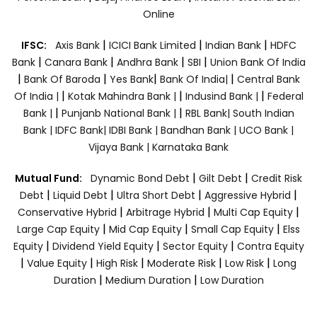
Online
|
|
|
IFSC:
Axis Bank
ICICI Bank Limited
Indian Bank
HDFC
|
|
|
|
Bank
Canara Bank
Andhra Bank
SBI
Union Bank Of India
|
|
|
|
Bank Of Baroda
Yes Bank
Bank Of India|
Central Bank
|
|
|
Of India |
Kotak Mahindra Bank |
Indusind Bank |
Federal
|
|
Bank |
Punjanb National Bank |
RBL Bank|
South Indian
Bank |
IDFC Bank|
IDBI Bank |
Bandhan Bank |
UCO Bank |
Vijaya Bank |
Karnataka Bank
|
|
Mutual Fund:
Dynamic Bond Debt
Gilt Debt
Credit Risk
|
|
|
|
Debt
Liquid Debt
Ultra Short Debt
Aggressive Hybrid
|
|
|
Conservative Hybrid
Arbitrage Hybrid
Multi Cap Equity
|
|
|
Large Cap Equity
Mid Cap Equity
Small Cap Equity
Elss
|
|
|
Equity
Dividend Yield Equity
Sector Equity
Contra Equity
|
|
|
|
|
Value Equity
High Risk
Moderate Risk
Low Risk
Long
|
|
Duration
Medium Duration
Low Duration