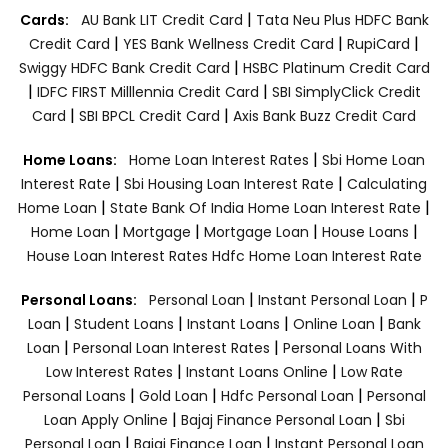
|
Cards:
AU Bank LIT Credit Card
Tata Neu Plus HDFC Bank
|
|
|
Credit Card
YES Bank Wellness Credit Card
RupiCard
|
Swiggy HDFC Bank Credit Card
HSBC Platinum Credit Card
|
|
IDFC FIRST Milllennia Credit Card
SBI SimplyClick Credit
|
|
Card
SBI BPCL Credit Card
Axis Bank Buzz Credit Card
|
Home Loans:
Home Loan Interest Rates
Sbi Home Loan
|
|
Interest Rate
Sbi Housing Loan Interest Rate
Calculating
|
|
Home Loan
State Bank Of India Home Loan Interest Rate
|
|
|
|
Home Loan
Mortgage
Mortgage Loan
House Loans
House Loan Interest Rates
Hdfc Home Loan Interest Rate
|
|
Personal Loans:
Personal Loan
Instant Personal Loan
P
|
|
|
|
Loan
Student Loans
Instant Loans
Online Loan
Bank
|
|
Loan
Personal Loan Interest Rates
Personal Loans With
|
|
Low Interest Rates
Instant Loans Online
Low Rate
|
|
|
Personal Loans
Gold Loan
Hdfc Personal Loan
Personal
|
|
Loan Apply Online
Bajaj Finance Personal Loan
Sbi
|
|
Personal Loan
Bajaj Finance Loan
Instant Personal Loan