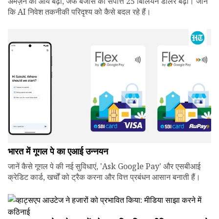
अमेज़न की आय बढ़ी, जेफ बेजोस की संपत्ति 25 बिलियन डॉलर बढ़ी। जानें
कि AI निवेश तकनीकी परिदृश्य को कैसे बदल रहे हैं।
भारत में गूगल पे का एआई उन्नयन
जानें कैसे गूगल पे की नई सुविधाएं, 'Ask Google Pay' और एसबीआई
क्रेडिट कार्ड, खर्चों को ट्रैक करना और वित्त प्रबंधन आसान बनाती हैं।