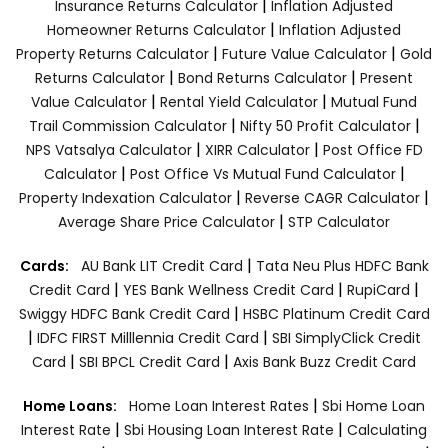
|
Insurance Returns Calculator
Inflation Adjusted
|
Homeowner Returns Calculator
Inflation Adjusted
|
|
Property Returns Calculator
Future Value Calculator
Gold
|
|
Returns Calculator
Bond Returns Calculator
Present
|
|
Value Calculator
Rental Yield Calculator
Mutual Fund
|
|
Trail Commission Calculator
Nifty 50 Profit Calculator
|
|
NPS Vatsalya Calculator
XIRR Calculator
Post Office FD
|
|
Calculator
Post Office Vs Mutual Fund Calculator
|
|
Property Indexation Calculator
Reverse CAGR Calculator
|
Average Share Price Calculator
STP Calculator
|
Cards:
AU Bank LIT Credit Card
Tata Neu Plus HDFC Bank
|
|
|
Credit Card
YES Bank Wellness Credit Card
RupiCard
|
Swiggy HDFC Bank Credit Card
HSBC Platinum Credit Card
|
|
IDFC FIRST Milllennia Credit Card
SBI SimplyClick Credit
|
|
Card
SBI BPCL Credit Card
Axis Bank Buzz Credit Card
|
Home Loans:
Home Loan Interest Rates
Sbi Home Loan
|
|
Interest Rate
Sbi Housing Loan Interest Rate
Calculating