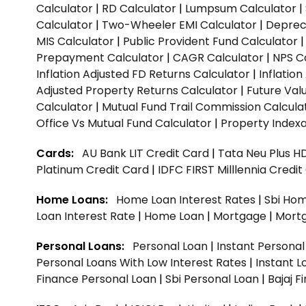
Calculator
|
RD Calculator
|
Lumpsum Calculator
|
Calculator
|
Two-Wheeler EMI Calculator
|
Depreci
MIS Calculator
|
Public Provident Fund Calculator
Prepayment Calculator
|
CAGR Calculator
|
NPS C
Inflation Adjusted FD Returns Calculator
|
Inflatio
Adjusted Property Returns Calculator
|
Future Val
Calculator
|
Mutual Fund Trail Commission Calcula
Office Vs Mutual Fund Calculator
|
Property Indexa
Cards:
AU Bank LIT Credit Card
|
Tata Neu Plus H
Platinum Credit Card
|
IDFC FIRST Milllennia Credi
Home Loans:
Home Loan Interest Rates
|
Sbi Hom
Loan Interest Rate
|
Home Loan
|
Mortgage
|
Mort
Personal Loans:
Personal Loan
|
Instant Persona
Personal Loans With Low Interest Rates
|
Instant L
Finance Personal Loan
|
Sbi Personal Loan
|
Bajaj 