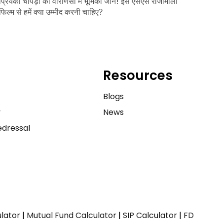
प्रियंका चोपड़ा की वाराणसी में भूमिका जानें! इस एसएस राजामौली
फिल्म से हमें क्या उम्मीद करनी चाहिए?
Resources
e
Blogs
y
News
dressal
ulator
|
Mutual Fund Calculator
|
SIP Calculator
|
FD