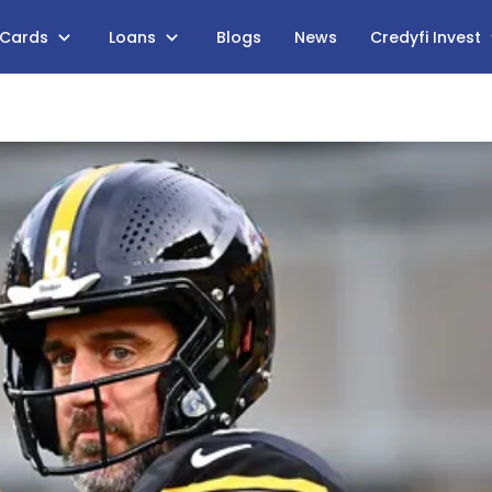
 Cards
Loans
Blogs
News
Credyfi Invest