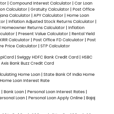
ator
|
Compound Interest Calculator
|
Car Loan
ion Calculator
|
Gratuity Calculator
|
Post Office
jana Calculator
|
APY Calculator
|
Home Loan
tor
|
Inflation Adjusted Stock Returns Calculator
|
ed Homeowner Returns Calculator
|
Inflation
culator
|
Present Value Calculator
|
Rental Yield
XIRR Calculator
|
Post Office FD Calculator
|
Post
e Price Calculator
|
STP Calculator
upiCard
|
Swiggy HDFC Bank Credit Card
|
HSBC
|
Axis Bank Buzz Credit Card
lculating Home Loan
|
State Bank Of India Home
 Home Loan Interest Rate
n
|
Bank Loan
|
Personal Loan Interest Rates
|
ersonal Loan
|
Personal Loan Apply Online
|
Bajaj