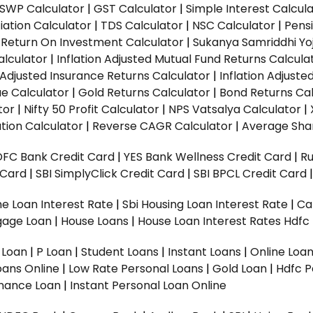
SWP Calculator
|
GST Calculator
|
Simple Interest Calcul
ation Calculator
|
TDS Calculator
|
NSC Calculator
|
Pens
|
Return On Investment Calculator
|
Sukanya Samriddhi Yo
alculator
|
Inflation Adjusted Mutual Fund Returns Calcula
n Adjusted Insurance Returns Calculator
|
Inflation Adjust
ue Calculator
|
Gold Returns Calculator
|
Bond Returns Cal
tor
|
Nifty 50 Profit Calculator
|
NPS Vatsalya Calculator
|
tion Calculator
|
Reverse CAGR Calculator
|
Average Shar
DFC Bank Credit Card
|
YES Bank Wellness Credit Card
|
R
t Card
|
SBI SimplyClick Credit Card
|
SBI BPCL Credit Card
e Loan Interest Rate
|
Sbi Housing Loan Interest Rate
|
Ca
gage Loan
|
House Loans
|
House Loan Interest Rates
Hdfc
l Loan
|
P Loan
|
Student Loans
|
Instant Loans
|
Online Loa
oans Online
|
Low Rate Personal Loans
|
Gold Loan
|
Hdfc P
Finance Loan
|
Instant Personal Loan Online