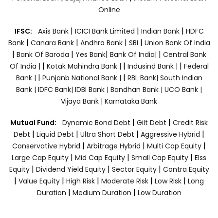
Online
|
|
|
IFSC:
Axis Bank
ICICI Bank Limited
Indian Bank
HDFC
|
|
|
|
Bank
Canara Bank
Andhra Bank
SBI
Union Bank Of India
|
|
|
|
Bank Of Baroda
Yes Bank
Bank Of India|
Central Bank
|
|
|
Of India |
Kotak Mahindra Bank |
Indusind Bank |
Federal
|
|
Bank |
Punjanb National Bank |
RBL Bank|
South Indian
Bank |
IDFC Bank|
IDBI Bank |
Bandhan Bank |
UCO Bank |
Vijaya Bank |
Karnataka Bank
|
|
Mutual Fund:
Dynamic Bond Debt
Gilt Debt
Credit Risk
|
|
|
|
Debt
Liquid Debt
Ultra Short Debt
Aggressive Hybrid
|
|
|
Conservative Hybrid
Arbitrage Hybrid
Multi Cap Equity
|
|
|
Large Cap Equity
Mid Cap Equity
Small Cap Equity
Elss
|
|
|
Equity
Dividend Yield Equity
Sector Equity
Contra Equity
|
|
|
|
|
Value Equity
High Risk
Moderate Risk
Low Risk
Long
|
|
Duration
Medium Duration
Low Duration