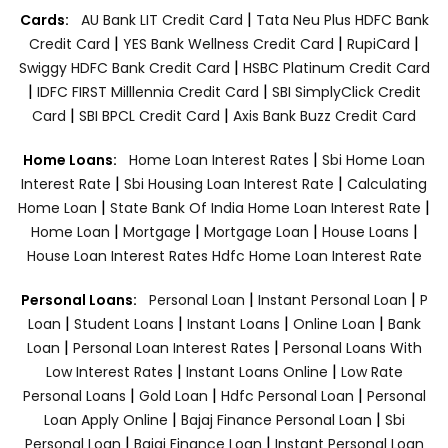
|
Cards:
AU Bank LIT Credit Card
Tata Neu Plus HDFC Bank
|
|
|
Credit Card
YES Bank Wellness Credit Card
RupiCard
|
Swiggy HDFC Bank Credit Card
HSBC Platinum Credit Card
|
|
IDFC FIRST Milllennia Credit Card
SBI SimplyClick Credit
|
|
Card
SBI BPCL Credit Card
Axis Bank Buzz Credit Card
|
Home Loans:
Home Loan Interest Rates
Sbi Home Loan
|
|
Interest Rate
Sbi Housing Loan Interest Rate
Calculating
|
|
Home Loan
State Bank Of India Home Loan Interest Rate
|
|
|
|
Home Loan
Mortgage
Mortgage Loan
House Loans
House Loan Interest Rates
Hdfc Home Loan Interest Rate
|
|
Personal Loans:
Personal Loan
Instant Personal Loan
P
|
|
|
|
Loan
Student Loans
Instant Loans
Online Loan
Bank
|
|
Loan
Personal Loan Interest Rates
Personal Loans With
|
|
Low Interest Rates
Instant Loans Online
Low Rate
|
|
|
Personal Loans
Gold Loan
Hdfc Personal Loan
Personal
|
|
Loan Apply Online
Bajaj Finance Personal Loan
Sbi
|
|
Personal Loan
Bajaj Finance Loan
Instant Personal Loan