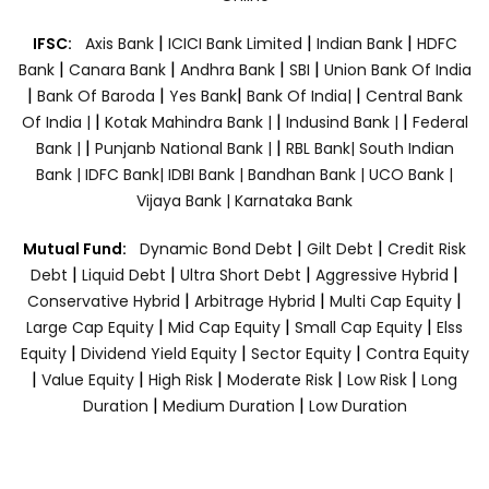
|
|
|
IFSC:
Axis Bank
ICICI Bank Limited
Indian Bank
HDFC
|
|
|
|
Bank
Canara Bank
Andhra Bank
SBI
Union Bank Of India
|
|
|
|
Bank Of Baroda
Yes Bank
Bank Of India|
Central Bank
|
|
|
Of India |
Kotak Mahindra Bank |
Indusind Bank |
Federal
|
|
Bank |
Punjanb National Bank |
RBL Bank|
South Indian
Bank |
IDFC Bank|
IDBI Bank |
Bandhan Bank |
UCO Bank |
Vijaya Bank |
Karnataka Bank
|
|
Mutual Fund:
Dynamic Bond Debt
Gilt Debt
Credit Risk
|
|
|
|
Debt
Liquid Debt
Ultra Short Debt
Aggressive Hybrid
|
|
|
Conservative Hybrid
Arbitrage Hybrid
Multi Cap Equity
|
|
|
Large Cap Equity
Mid Cap Equity
Small Cap Equity
Elss
|
|
|
Equity
Dividend Yield Equity
Sector Equity
Contra Equity
|
|
|
|
|
Value Equity
High Risk
Moderate Risk
Low Risk
Long
|
|
Duration
Medium Duration
Low Duration