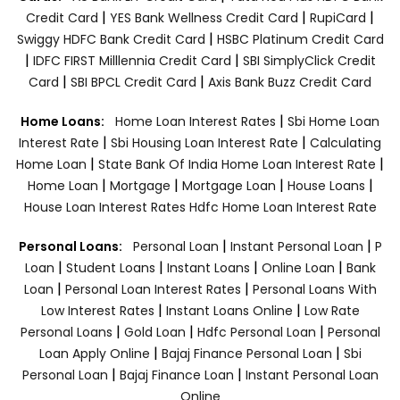
|
|
|
Credit Card
YES Bank Wellness Credit Card
RupiCard
|
Swiggy HDFC Bank Credit Card
HSBC Platinum Credit Card
|
|
IDFC FIRST Milllennia Credit Card
SBI SimplyClick Credit
|
|
Card
SBI BPCL Credit Card
Axis Bank Buzz Credit Card
|
Home Loans:
Home Loan Interest Rates
Sbi Home Loan
|
|
Interest Rate
Sbi Housing Loan Interest Rate
Calculating
|
|
Home Loan
State Bank Of India Home Loan Interest Rate
|
|
|
|
Home Loan
Mortgage
Mortgage Loan
House Loans
House Loan Interest Rates
Hdfc Home Loan Interest Rate
|
|
Personal Loans:
Personal Loan
Instant Personal Loan
P
|
|
|
|
Loan
Student Loans
Instant Loans
Online Loan
Bank
|
|
Loan
Personal Loan Interest Rates
Personal Loans With
|
|
Low Interest Rates
Instant Loans Online
Low Rate
|
|
|
Personal Loans
Gold Loan
Hdfc Personal Loan
Personal
|
|
Loan Apply Online
Bajaj Finance Personal Loan
Sbi
|
|
Personal Loan
Bajaj Finance Loan
Instant Personal Loan
Online