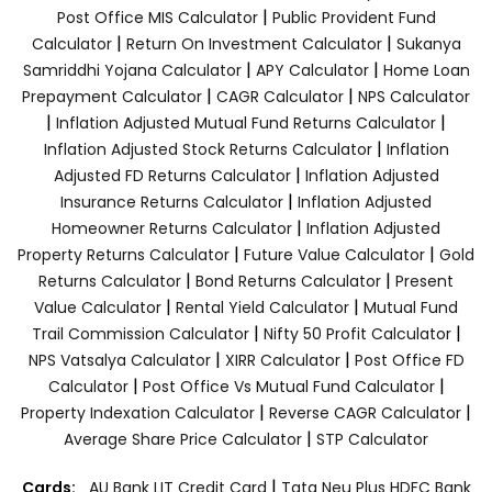
|
Post Office MIS Calculator
Public Provident Fund
|
|
Calculator
Return On Investment Calculator
Sukanya
|
|
Samriddhi Yojana Calculator
APY Calculator
Home Loan
|
|
Prepayment Calculator
CAGR Calculator
NPS Calculator
|
|
Inflation Adjusted Mutual Fund Returns Calculator
|
Inflation Adjusted Stock Returns Calculator
Inflation
|
Adjusted FD Returns Calculator
Inflation Adjusted
|
Insurance Returns Calculator
Inflation Adjusted
|
Homeowner Returns Calculator
Inflation Adjusted
|
|
Property Returns Calculator
Future Value Calculator
Gold
|
|
Returns Calculator
Bond Returns Calculator
Present
|
|
Value Calculator
Rental Yield Calculator
Mutual Fund
|
|
Trail Commission Calculator
Nifty 50 Profit Calculator
|
|
NPS Vatsalya Calculator
XIRR Calculator
Post Office FD
|
|
Calculator
Post Office Vs Mutual Fund Calculator
|
|
Property Indexation Calculator
Reverse CAGR Calculator
|
Average Share Price Calculator
STP Calculator
|
Cards:
AU Bank LIT Credit Card
Tata Neu Plus HDFC Bank