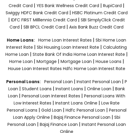
|
|
|
Credit Card
YES Bank Wellness Credit Card
RupiCard
|
Swiggy HDFC Bank Credit Card
HSBC Platinum Credit Card
|
|
IDFC FIRST Milllennia Credit Card
SBI SimplyClick Credit
|
|
Card
SBI BPCL Credit Card
Axis Bank Buzz Credit Card
|
Home Loans:
Home Loan Interest Rates
Sbi Home Loan
|
|
Interest Rate
Sbi Housing Loan Interest Rate
Calculating
|
|
Home Loan
State Bank Of India Home Loan Interest Rate
|
|
|
|
Home Loan
Mortgage
Mortgage Loan
House Loans
House Loan Interest Rates
Hdfc Home Loan Interest Rate
|
|
Personal Loans:
Personal Loan
Instant Personal Loan
P
|
|
|
|
Loan
Student Loans
Instant Loans
Online Loan
Bank
|
|
Loan
Personal Loan Interest Rates
Personal Loans With
|
|
Low Interest Rates
Instant Loans Online
Low Rate
|
|
|
Personal Loans
Gold Loan
Hdfc Personal Loan
Personal
|
|
Loan Apply Online
Bajaj Finance Personal Loan
Sbi
|
|
Personal Loan
Bajaj Finance Loan
Instant Personal Loan
Online