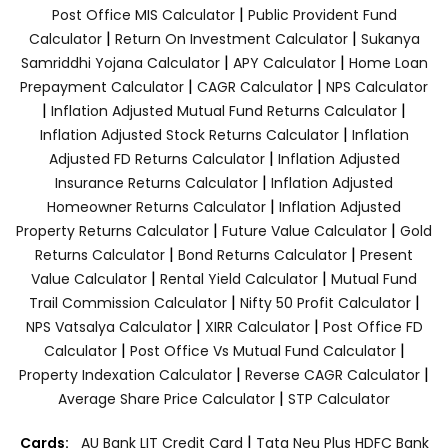
|
Post Office MIS Calculator
Public Provident Fund
|
|
Calculator
Return On Investment Calculator
Sukanya
|
|
Samriddhi Yojana Calculator
APY Calculator
Home Loan
|
|
Prepayment Calculator
CAGR Calculator
NPS Calculator
|
|
Inflation Adjusted Mutual Fund Returns Calculator
|
Inflation Adjusted Stock Returns Calculator
Inflation
|
Adjusted FD Returns Calculator
Inflation Adjusted
|
Insurance Returns Calculator
Inflation Adjusted
|
Homeowner Returns Calculator
Inflation Adjusted
|
|
Property Returns Calculator
Future Value Calculator
Gold
|
|
Returns Calculator
Bond Returns Calculator
Present
|
|
Value Calculator
Rental Yield Calculator
Mutual Fund
|
|
Trail Commission Calculator
Nifty 50 Profit Calculator
|
|
NPS Vatsalya Calculator
XIRR Calculator
Post Office FD
|
|
Calculator
Post Office Vs Mutual Fund Calculator
|
|
Property Indexation Calculator
Reverse CAGR Calculator
|
Average Share Price Calculator
STP Calculator
|
Cards:
AU Bank LIT Credit Card
Tata Neu Plus HDFC Bank