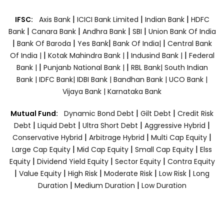
|
|
|
IFSC:
Axis Bank
ICICI Bank Limited
Indian Bank
HDFC
|
|
|
|
Bank
Canara Bank
Andhra Bank
SBI
Union Bank Of India
|
|
|
|
Bank Of Baroda
Yes Bank
Bank Of India|
Central Bank
|
|
|
Of India |
Kotak Mahindra Bank |
Indusind Bank |
Federal
|
|
Bank |
Punjanb National Bank |
RBL Bank|
South Indian
Bank |
IDFC Bank|
IDBI Bank |
Bandhan Bank |
UCO Bank |
Vijaya Bank |
Karnataka Bank
|
|
Mutual Fund:
Dynamic Bond Debt
Gilt Debt
Credit Risk
|
|
|
|
Debt
Liquid Debt
Ultra Short Debt
Aggressive Hybrid
|
|
|
Conservative Hybrid
Arbitrage Hybrid
Multi Cap Equity
|
|
|
Large Cap Equity
Mid Cap Equity
Small Cap Equity
Elss
|
|
|
Equity
Dividend Yield Equity
Sector Equity
Contra Equity
|
|
|
|
|
Value Equity
High Risk
Moderate Risk
Low Risk
Long
|
|
Duration
Medium Duration
Low Duration