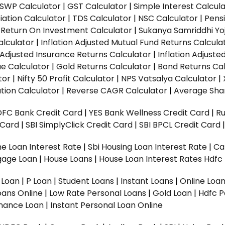
SWP Calculator
|
GST Calculator
|
Simple Interest Calcul
ation Calculator
|
TDS Calculator
|
NSC Calculator
|
Pens
|
Return On Investment Calculator
|
Sukanya Samriddhi Yo
alculator
|
Inflation Adjusted Mutual Fund Returns Calcula
n Adjusted Insurance Returns Calculator
|
Inflation Adjust
ue Calculator
|
Gold Returns Calculator
|
Bond Returns Cal
tor
|
Nifty 50 Profit Calculator
|
NPS Vatsalya Calculator
|
tion Calculator
|
Reverse CAGR Calculator
|
Average Shar
DFC Bank Credit Card
|
YES Bank Wellness Credit Card
|
R
t Card
|
SBI SimplyClick Credit Card
|
SBI BPCL Credit Card
e Loan Interest Rate
|
Sbi Housing Loan Interest Rate
|
Ca
gage Loan
|
House Loans
|
House Loan Interest Rates
Hdfc
l Loan
|
P Loan
|
Student Loans
|
Instant Loans
|
Online Loa
oans Online
|
Low Rate Personal Loans
|
Gold Loan
|
Hdfc P
Finance Loan
|
Instant Personal Loan Online