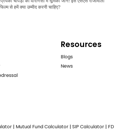
प्रियंका चोपड़ा की वाराणसी में भूमिका जानें! इस एसएस राजामौली
फिल्म से हमें क्या उम्मीद करनी चाहिए?
Resources
e
Blogs
y
News
dressal
ulator
|
Mutual Fund Calculator
|
SIP Calculator
|
FD