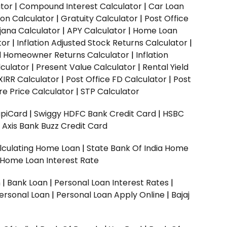
ator
|
Compound Interest Calculator
|
Car Loan
ion Calculator
|
Gratuity Calculator
|
Post Office
jana Calculator
|
APY Calculator
|
Home Loan
tor
|
Inflation Adjusted Stock Returns Calculator
|
ed Homeowner Returns Calculator
|
Inflation
culator
|
Present Value Calculator
|
Rental Yield
XIRR Calculator
|
Post Office FD Calculator
|
Post
e Price Calculator
|
STP Calculator
upiCard
|
Swiggy HDFC Bank Credit Card
|
HSBC
|
Axis Bank Buzz Credit Card
lculating Home Loan
|
State Bank Of India Home
 Home Loan Interest Rate
n
|
Bank Loan
|
Personal Loan Interest Rates
|
ersonal Loan
|
Personal Loan Apply Online
|
Bajaj