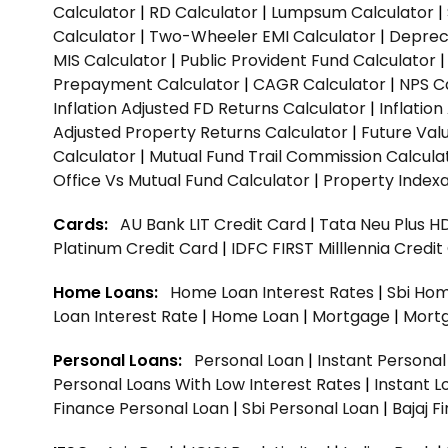
Calculator
|
RD Calculator
|
Lumpsum Calculator
|
Calculator
|
Two-Wheeler EMI Calculator
|
Depreci
MIS Calculator
|
Public Provident Fund Calculator
Prepayment Calculator
|
CAGR Calculator
|
NPS C
Inflation Adjusted FD Returns Calculator
|
Inflatio
Adjusted Property Returns Calculator
|
Future Val
Calculator
|
Mutual Fund Trail Commission Calcula
Office Vs Mutual Fund Calculator
|
Property Indexa
Cards:
AU Bank LIT Credit Card
|
Tata Neu Plus H
Platinum Credit Card
|
IDFC FIRST Milllennia Credi
Home Loans:
Home Loan Interest Rates
|
Sbi Hom
Loan Interest Rate
|
Home Loan
|
Mortgage
|
Mort
Personal Loans:
Personal Loan
|
Instant Persona
Personal Loans With Low Interest Rates
|
Instant L
Finance Personal Loan
|
Sbi Personal Loan
|
Bajaj 