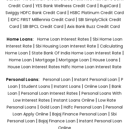
|
|
|
Credit Card
YES Bank Wellness Credit Card
RupiCard
|
Swiggy HDFC Bank Credit Card
HSBC Platinum Credit Card
|
|
IDFC FIRST Milllennia Credit Card
SBI SimplyClick Credit
|
|
Card
SBI BPCL Credit Card
Axis Bank Buzz Credit Card
|
Home Loans:
Home Loan Interest Rates
Sbi Home Loan
|
|
Interest Rate
Sbi Housing Loan Interest Rate
Calculating
|
|
Home Loan
State Bank Of India Home Loan Interest Rate
|
|
|
|
Home Loan
Mortgage
Mortgage Loan
House Loans
House Loan Interest Rates
Hdfc Home Loan Interest Rate
|
|
Personal Loans:
Personal Loan
Instant Personal Loan
P
|
|
|
|
Loan
Student Loans
Instant Loans
Online Loan
Bank
|
|
Loan
Personal Loan Interest Rates
Personal Loans With
|
|
Low Interest Rates
Instant Loans Online
Low Rate
|
|
|
Personal Loans
Gold Loan
Hdfc Personal Loan
Personal
|
|
Loan Apply Online
Bajaj Finance Personal Loan
Sbi
|
|
Personal Loan
Bajaj Finance Loan
Instant Personal Loan
Online