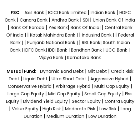
|
|
|
IFSC:
Axis Bank
ICICI Bank Limited
Indian Bank
HDFC
|
|
|
|
Bank
Canara Bank
Andhra Bank
SBI
Union Bank Of India
|
|
|
|
Bank Of Baroda
Yes Bank
Bank Of India|
Central Bank
|
|
|
Of India |
Kotak Mahindra Bank |
Indusind Bank |
Federal
|
|
Bank |
Punjanb National Bank |
RBL Bank|
South Indian
Bank |
IDFC Bank|
IDBI Bank |
Bandhan Bank |
UCO Bank |
Vijaya Bank |
Karnataka Bank
|
|
Mutual Fund:
Dynamic Bond Debt
Gilt Debt
Credit Risk
|
|
|
|
Debt
Liquid Debt
Ultra Short Debt
Aggressive Hybrid
|
|
|
Conservative Hybrid
Arbitrage Hybrid
Multi Cap Equity
|
|
|
Large Cap Equity
Mid Cap Equity
Small Cap Equity
Elss
|
|
|
Equity
Dividend Yield Equity
Sector Equity
Contra Equity
|
|
|
|
|
Value Equity
High Risk
Moderate Risk
Low Risk
Long
|
|
Duration
Medium Duration
Low Duration