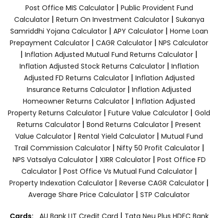
|
Post Office MIS Calculator
Public Provident Fund
|
|
Calculator
Return On Investment Calculator
Sukanya
|
|
Samriddhi Yojana Calculator
APY Calculator
Home Loan
|
|
Prepayment Calculator
CAGR Calculator
NPS Calculator
|
|
Inflation Adjusted Mutual Fund Returns Calculator
|
Inflation Adjusted Stock Returns Calculator
Inflation
|
Adjusted FD Returns Calculator
Inflation Adjusted
|
Insurance Returns Calculator
Inflation Adjusted
|
Homeowner Returns Calculator
Inflation Adjusted
|
|
Property Returns Calculator
Future Value Calculator
Gold
|
|
Returns Calculator
Bond Returns Calculator
Present
|
|
Value Calculator
Rental Yield Calculator
Mutual Fund
|
|
Trail Commission Calculator
Nifty 50 Profit Calculator
|
|
NPS Vatsalya Calculator
XIRR Calculator
Post Office FD
|
|
Calculator
Post Office Vs Mutual Fund Calculator
|
|
Property Indexation Calculator
Reverse CAGR Calculator
|
Average Share Price Calculator
STP Calculator
|
Cards:
AU Bank LIT Credit Card
Tata Neu Plus HDFC Bank