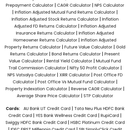
|
|
Prepayment Calculator
CAGR Calculator
NPS Calculator
|
|
Inflation Adjusted Mutual Fund Returns Calculator
|
Inflation Adjusted Stock Returns Calculator
Inflation
|
Adjusted FD Returns Calculator
Inflation Adjusted
|
Insurance Returns Calculator
Inflation Adjusted
|
Homeowner Returns Calculator
Inflation Adjusted
|
|
Property Returns Calculator
Future Value Calculator
Gold
|
|
Returns Calculator
Bond Returns Calculator
Present
|
|
Value Calculator
Rental Yield Calculator
Mutual Fund
|
|
Trail Commission Calculator
Nifty 50 Profit Calculator
|
|
NPS Vatsalya Calculator
XIRR Calculator
Post Office FD
|
|
Calculator
Post Office Vs Mutual Fund Calculator
|
|
Property Indexation Calculator
Reverse CAGR Calculator
|
Average Share Price Calculator
STP Calculator
|
Cards:
AU Bank LIT Credit Card
Tata Neu Plus HDFC Bank
|
|
|
Credit Card
YES Bank Wellness Credit Card
RupiCard
|
Swiggy HDFC Bank Credit Card
HSBC Platinum Credit Card
|
|
IDFC FIRST Milllennia Credit Card
SBI SimplyClick Credit