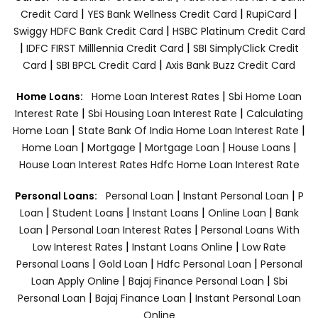
|
|
|
Credit Card
YES Bank Wellness Credit Card
RupiCard
|
Swiggy HDFC Bank Credit Card
HSBC Platinum Credit Card
|
|
IDFC FIRST Milllennia Credit Card
SBI SimplyClick Credit
|
|
Card
SBI BPCL Credit Card
Axis Bank Buzz Credit Card
|
Home Loans:
Home Loan Interest Rates
Sbi Home Loan
|
|
Interest Rate
Sbi Housing Loan Interest Rate
Calculating
|
|
Home Loan
State Bank Of India Home Loan Interest Rate
|
|
|
|
Home Loan
Mortgage
Mortgage Loan
House Loans
House Loan Interest Rates
Hdfc Home Loan Interest Rate
|
|
Personal Loans:
Personal Loan
Instant Personal Loan
P
|
|
|
|
Loan
Student Loans
Instant Loans
Online Loan
Bank
|
|
Loan
Personal Loan Interest Rates
Personal Loans With
|
|
Low Interest Rates
Instant Loans Online
Low Rate
|
|
|
Personal Loans
Gold Loan
Hdfc Personal Loan
Personal
|
|
Loan Apply Online
Bajaj Finance Personal Loan
Sbi
|
|
Personal Loan
Bajaj Finance Loan
Instant Personal Loan
Online