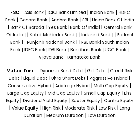
|
|
|
IFSC:
Axis Bank
ICICI Bank Limited
Indian Bank
HDFC
|
|
|
|
Bank
Canara Bank
Andhra Bank
SBI
Union Bank Of India
|
|
|
|
Bank Of Baroda
Yes Bank
Bank Of India|
Central Bank
|
|
|
Of India |
Kotak Mahindra Bank |
Indusind Bank |
Federal
|
|
Bank |
Punjanb National Bank |
RBL Bank|
South Indian
Bank |
IDFC Bank|
IDBI Bank |
Bandhan Bank |
UCO Bank |
Vijaya Bank |
Karnataka Bank
|
|
Mutual Fund:
Dynamic Bond Debt
Gilt Debt
Credit Risk
|
|
|
|
Debt
Liquid Debt
Ultra Short Debt
Aggressive Hybrid
|
|
|
Conservative Hybrid
Arbitrage Hybrid
Multi Cap Equity
|
|
|
Large Cap Equity
Mid Cap Equity
Small Cap Equity
Elss
|
|
|
Equity
Dividend Yield Equity
Sector Equity
Contra Equity
|
|
|
|
|
Value Equity
High Risk
Moderate Risk
Low Risk
Long
|
|
Duration
Medium Duration
Low Duration