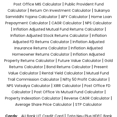
|
Post Office MIS Calculator
Public Provident Fund
|
|
Calculator
Return On Investment Calculator
Sukanya
|
|
Samriddhi Yojana Calculator
APY Calculator
Home Loan
|
|
Prepayment Calculator
CAGR Calculator
NPS Calculator
|
|
Inflation Adjusted Mutual Fund Returns Calculator
|
Inflation Adjusted Stock Returns Calculator
Inflation
|
Adjusted FD Returns Calculator
Inflation Adjusted
|
Insurance Returns Calculator
Inflation Adjusted
|
Homeowner Returns Calculator
Inflation Adjusted
|
|
Property Returns Calculator
Future Value Calculator
Gold
|
|
Returns Calculator
Bond Returns Calculator
Present
|
|
Value Calculator
Rental Yield Calculator
Mutual Fund
|
|
Trail Commission Calculator
Nifty 50 Profit Calculator
|
|
NPS Vatsalya Calculator
XIRR Calculator
Post Office FD
|
|
Calculator
Post Office Vs Mutual Fund Calculator
|
|
Property Indexation Calculator
Reverse CAGR Calculator
|
Average Share Price Calculator
STP Calculator
|
Cards:
AU Bank LIT Credit Card
Tata Neu Plus HDFC Bank