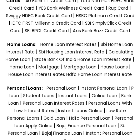
|
Cards:
AU Bank LIT Credit Card
Tata Neu Plus HDFC Bank
|
|
|
Credit Card
YES Bank Wellness Credit Card
RupiCard
|
Swiggy HDFC Bank Credit Card
HSBC Platinum Credit Card
|
|
IDFC FIRST Milllennia Credit Card
SBI SimplyClick Credit
|
|
Card
SBI BPCL Credit Card
Axis Bank Buzz Credit Card
|
Home Loans:
Home Loan Interest Rates
Sbi Home Loan
|
|
Interest Rate
Sbi Housing Loan Interest Rate
Calculating
|
|
Home Loan
State Bank Of India Home Loan Interest Rate
|
|
|
|
Home Loan
Mortgage
Mortgage Loan
House Loans
House Loan Interest Rates
Hdfc Home Loan Interest Rate
|
|
Personal Loans:
Personal Loan
Instant Personal Loan
P
|
|
|
|
Loan
Student Loans
Instant Loans
Online Loan
Bank
|
|
Loan
Personal Loan Interest Rates
Personal Loans With
|
|
Low Interest Rates
Instant Loans Online
Low Rate
|
|
|
Personal Loans
Gold Loan
Hdfc Personal Loan
Personal
|
|
Loan Apply Online
Bajaj Finance Personal Loan
Sbi
|
|
Personal Loan
Bajaj Finance Loan
Instant Personal Loan