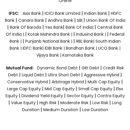
Online
|
|
|
IFSC:
Axis Bank
ICICI Bank Limited
Indian Bank
HDFC
|
|
|
|
Bank
Canara Bank
Andhra Bank
SBI
Union Bank Of India
|
|
|
|
Bank Of Baroda
Yes Bank
Bank Of India|
Central Bank
|
|
|
Of India |
Kotak Mahindra Bank |
Indusind Bank |
Federal
|
|
Bank |
Punjanb National Bank |
RBL Bank|
South Indian
Bank |
IDFC Bank|
IDBI Bank |
Bandhan Bank |
UCO Bank |
Vijaya Bank |
Karnataka Bank
|
|
Mutual Fund:
Dynamic Bond Debt
Gilt Debt
Credit Risk
|
|
|
|
Debt
Liquid Debt
Ultra Short Debt
Aggressive Hybrid
|
|
|
Conservative Hybrid
Arbitrage Hybrid
Multi Cap Equity
|
|
|
Large Cap Equity
Mid Cap Equity
Small Cap Equity
Elss
|
|
|
Equity
Dividend Yield Equity
Sector Equity
Contra Equity
|
|
|
|
|
Value Equity
High Risk
Moderate Risk
Low Risk
Long
|
|
Duration
Medium Duration
Low Duration