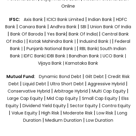
Online
|
|
|
IFSC:
Axis Bank
ICICI Bank Limited
Indian Bank
HDFC
|
|
|
|
Bank
Canara Bank
Andhra Bank
SBI
Union Bank Of India
|
|
|
|
Bank Of Baroda
Yes Bank
Bank Of India|
Central Bank
|
|
|
Of India |
Kotak Mahindra Bank |
Indusind Bank |
Federal
|
|
Bank |
Punjanb National Bank |
RBL Bank|
South Indian
Bank |
IDFC Bank|
IDBI Bank |
Bandhan Bank |
UCO Bank |
Vijaya Bank |
Karnataka Bank
|
|
Mutual Fund:
Dynamic Bond Debt
Gilt Debt
Credit Risk
|
|
|
|
Debt
Liquid Debt
Ultra Short Debt
Aggressive Hybrid
|
|
|
Conservative Hybrid
Arbitrage Hybrid
Multi Cap Equity
|
|
|
Large Cap Equity
Mid Cap Equity
Small Cap Equity
Elss
|
|
|
Equity
Dividend Yield Equity
Sector Equity
Contra Equity
|
|
|
|
|
Value Equity
High Risk
Moderate Risk
Low Risk
Long
|
|
Duration
Medium Duration
Low Duration