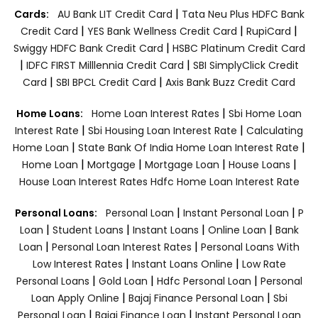
|
Cards:
AU Bank LIT Credit Card
Tata Neu Plus HDFC Bank
|
|
|
Credit Card
YES Bank Wellness Credit Card
RupiCard
|
Swiggy HDFC Bank Credit Card
HSBC Platinum Credit Card
|
|
IDFC FIRST Milllennia Credit Card
SBI SimplyClick Credit
|
|
Card
SBI BPCL Credit Card
Axis Bank Buzz Credit Card
|
Home Loans:
Home Loan Interest Rates
Sbi Home Loan
|
|
Interest Rate
Sbi Housing Loan Interest Rate
Calculating
|
|
Home Loan
State Bank Of India Home Loan Interest Rate
|
|
|
|
Home Loan
Mortgage
Mortgage Loan
House Loans
House Loan Interest Rates
Hdfc Home Loan Interest Rate
|
|
Personal Loans:
Personal Loan
Instant Personal Loan
P
|
|
|
|
Loan
Student Loans
Instant Loans
Online Loan
Bank
|
|
Loan
Personal Loan Interest Rates
Personal Loans With
|
|
Low Interest Rates
Instant Loans Online
Low Rate
|
|
|
Personal Loans
Gold Loan
Hdfc Personal Loan
Personal
|
|
Loan Apply Online
Bajaj Finance Personal Loan
Sbi
|
|
Personal Loan
Bajaj Finance Loan
Instant Personal Loan