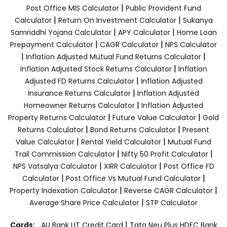
|
Post Office MIS Calculator
Public Provident Fund
|
|
Calculator
Return On Investment Calculator
Sukanya
|
|
Samriddhi Yojana Calculator
APY Calculator
Home Loan
|
|
Prepayment Calculator
CAGR Calculator
NPS Calculator
|
|
Inflation Adjusted Mutual Fund Returns Calculator
|
Inflation Adjusted Stock Returns Calculator
Inflation
|
Adjusted FD Returns Calculator
Inflation Adjusted
|
Insurance Returns Calculator
Inflation Adjusted
|
Homeowner Returns Calculator
Inflation Adjusted
|
|
Property Returns Calculator
Future Value Calculator
Gold
|
|
Returns Calculator
Bond Returns Calculator
Present
|
|
Value Calculator
Rental Yield Calculator
Mutual Fund
|
|
Trail Commission Calculator
Nifty 50 Profit Calculator
|
|
NPS Vatsalya Calculator
XIRR Calculator
Post Office FD
|
|
Calculator
Post Office Vs Mutual Fund Calculator
|
|
Property Indexation Calculator
Reverse CAGR Calculator
|
Average Share Price Calculator
STP Calculator
|
Cards:
AU Bank LIT Credit Card
Tata Neu Plus HDFC Bank