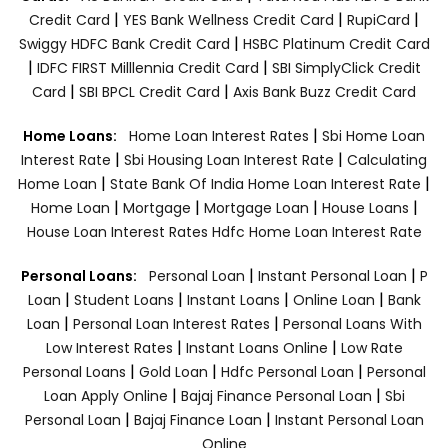
|
|
|
Credit Card
YES Bank Wellness Credit Card
RupiCard
|
Swiggy HDFC Bank Credit Card
HSBC Platinum Credit Card
|
|
IDFC FIRST Milllennia Credit Card
SBI SimplyClick Credit
|
|
Card
SBI BPCL Credit Card
Axis Bank Buzz Credit Card
|
Home Loans:
Home Loan Interest Rates
Sbi Home Loan
|
|
Interest Rate
Sbi Housing Loan Interest Rate
Calculating
|
|
Home Loan
State Bank Of India Home Loan Interest Rate
|
|
|
|
Home Loan
Mortgage
Mortgage Loan
House Loans
House Loan Interest Rates
Hdfc Home Loan Interest Rate
|
|
Personal Loans:
Personal Loan
Instant Personal Loan
P
|
|
|
|
Loan
Student Loans
Instant Loans
Online Loan
Bank
|
|
Loan
Personal Loan Interest Rates
Personal Loans With
|
|
Low Interest Rates
Instant Loans Online
Low Rate
|
|
|
Personal Loans
Gold Loan
Hdfc Personal Loan
Personal
|
|
Loan Apply Online
Bajaj Finance Personal Loan
Sbi
|
|
Personal Loan
Bajaj Finance Loan
Instant Personal Loan
Online