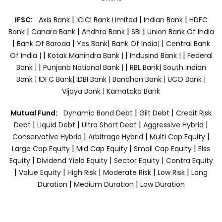
|
|
|
IFSC:
Axis Bank
ICICI Bank Limited
Indian Bank
HDFC
|
|
|
|
Bank
Canara Bank
Andhra Bank
SBI
Union Bank Of India
|
|
|
|
Bank Of Baroda
Yes Bank
Bank Of India|
Central Bank
|
|
|
Of India |
Kotak Mahindra Bank |
Indusind Bank |
Federal
|
|
Bank |
Punjanb National Bank |
RBL Bank|
South Indian
Bank |
IDFC Bank|
IDBI Bank |
Bandhan Bank |
UCO Bank |
Vijaya Bank |
Karnataka Bank
|
|
Mutual Fund:
Dynamic Bond Debt
Gilt Debt
Credit Risk
|
|
|
|
Debt
Liquid Debt
Ultra Short Debt
Aggressive Hybrid
|
|
|
Conservative Hybrid
Arbitrage Hybrid
Multi Cap Equity
|
|
|
Large Cap Equity
Mid Cap Equity
Small Cap Equity
Elss
|
|
|
Equity
Dividend Yield Equity
Sector Equity
Contra Equity
|
|
|
|
|
Value Equity
High Risk
Moderate Risk
Low Risk
Long
|
|
Duration
Medium Duration
Low Duration