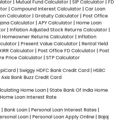
ulator
|
Mutual Fund Calculator
|
SIP Calculator
|
FD
ator
|
Compound Interest Calculator
|
Car Loan
ion Calculator
|
Gratuity Calculator
|
Post Office
jana Calculator
|
APY Calculator
|
Home Loan
tor
|
Inflation Adjusted Stock Returns Calculator
|
ed Homeowner Returns Calculator
|
Inflation
culator
|
Present Value Calculator
|
Rental Yield
XIRR Calculator
|
Post Office FD Calculator
|
Post
e Price Calculator
|
STP Calculator
upiCard
|
Swiggy HDFC Bank Credit Card
|
HSBC
|
Axis Bank Buzz Credit Card
lculating Home Loan
|
State Bank Of India Home
 Home Loan Interest Rate
n
|
Bank Loan
|
Personal Loan Interest Rates
|
ersonal Loan
|
Personal Loan Apply Online
|
Bajaj