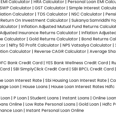
EMI Calculator
|
HRA Calculator
|
Personal Loan EMI Calc
SWP Calculator
|
GST Calculator
|
Simple Interest Calcul
ation Calculator
|
TDS Calculator
|
NSC Calculator
|
Pens
|
Return On Investment Calculator
|
Sukanya Samriddhi Yo
alculator
|
Inflation Adjusted Mutual Fund Returns Calcula
n Adjusted Insurance Returns Calculator
|
Inflation Adjust
ue Calculator
|
Gold Returns Calculator
|
Bond Returns Cal
tor
|
Nifty 50 Profit Calculator
|
NPS Vatsalya Calculator
|
tion Calculator
|
Reverse CAGR Calculator
|
Average Shar
DFC Bank Credit Card
|
YES Bank Wellness Credit Card
|
R
t Card
|
SBI SimplyClick Credit Card
|
SBI BPCL Credit Card
e Loan Interest Rate
|
Sbi Housing Loan Interest Rate
|
Ca
gage Loan
|
House Loans
|
House Loan Interest Rates
Hdfc
l Loan
|
P Loan
|
Student Loans
|
Instant Loans
|
Online Loa
oans Online
|
Low Rate Personal Loans
|
Gold Loan
|
Hdfc P
Finance Loan
|
Instant Personal Loan Online