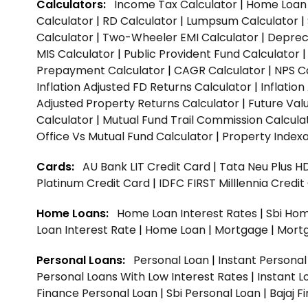
Calculators:
Income Tax Calculator
|
Home Loan 
Calculator
|
RD Calculator
|
Lumpsum Calculator
|
Calculator
|
Two-Wheeler EMI Calculator
|
Depreci
MIS Calculator
|
Public Provident Fund Calculator
Prepayment Calculator
|
CAGR Calculator
|
NPS C
Inflation Adjusted FD Returns Calculator
|
Inflatio
Adjusted Property Returns Calculator
|
Future Val
Calculator
|
Mutual Fund Trail Commission Calcula
Office Vs Mutual Fund Calculator
|
Property Indexa
Cards:
AU Bank LIT Credit Card
|
Tata Neu Plus H
Platinum Credit Card
|
IDFC FIRST Milllennia Credi
Home Loans:
Home Loan Interest Rates
|
Sbi Hom
Loan Interest Rate
|
Home Loan
|
Mortgage
|
Mort
Personal Loans:
Personal Loan
|
Instant Persona
Personal Loans With Low Interest Rates
|
Instant L
Finance Personal Loan
|
Sbi Personal Loan
|
Bajaj 