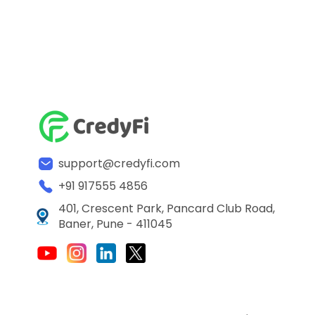
support@credyfi.com
+91 917555 4856
401, Crescent Park, Pancard Club Road,
Baner, Pune - 411045