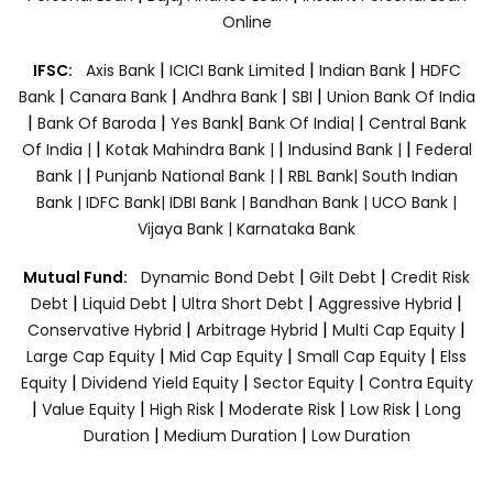
Online
|
|
|
IFSC:
Axis Bank
ICICI Bank Limited
Indian Bank
HDFC
|
|
|
|
Bank
Canara Bank
Andhra Bank
SBI
Union Bank Of India
|
|
|
|
Bank Of Baroda
Yes Bank
Bank Of India|
Central Bank
|
|
|
Of India |
Kotak Mahindra Bank |
Indusind Bank |
Federal
|
|
Bank |
Punjanb National Bank |
RBL Bank|
South Indian
Bank |
IDFC Bank|
IDBI Bank |
Bandhan Bank |
UCO Bank |
Vijaya Bank |
Karnataka Bank
|
|
Mutual Fund:
Dynamic Bond Debt
Gilt Debt
Credit Risk
|
|
|
|
Debt
Liquid Debt
Ultra Short Debt
Aggressive Hybrid
|
|
|
Conservative Hybrid
Arbitrage Hybrid
Multi Cap Equity
|
|
|
Large Cap Equity
Mid Cap Equity
Small Cap Equity
Elss
|
|
|
Equity
Dividend Yield Equity
Sector Equity
Contra Equity
|
|
|
|
|
Value Equity
High Risk
Moderate Risk
Low Risk
Long
|
|
Duration
Medium Duration
Low Duration