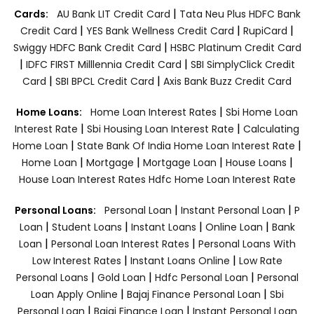
|
Cards:
AU Bank LIT Credit Card
Tata Neu Plus HDFC Bank
|
|
|
Credit Card
YES Bank Wellness Credit Card
RupiCard
|
Swiggy HDFC Bank Credit Card
HSBC Platinum Credit Card
|
|
IDFC FIRST Milllennia Credit Card
SBI SimplyClick Credit
|
|
Card
SBI BPCL Credit Card
Axis Bank Buzz Credit Card
|
Home Loans:
Home Loan Interest Rates
Sbi Home Loan
|
|
Interest Rate
Sbi Housing Loan Interest Rate
Calculating
|
|
Home Loan
State Bank Of India Home Loan Interest Rate
|
|
|
|
Home Loan
Mortgage
Mortgage Loan
House Loans
House Loan Interest Rates
Hdfc Home Loan Interest Rate
|
|
Personal Loans:
Personal Loan
Instant Personal Loan
P
|
|
|
|
Loan
Student Loans
Instant Loans
Online Loan
Bank
|
|
Loan
Personal Loan Interest Rates
Personal Loans With
|
|
Low Interest Rates
Instant Loans Online
Low Rate
|
|
|
Personal Loans
Gold Loan
Hdfc Personal Loan
Personal
|
|
Loan Apply Online
Bajaj Finance Personal Loan
Sbi
|
|
Personal Loan
Bajaj Finance Loan
Instant Personal Loan